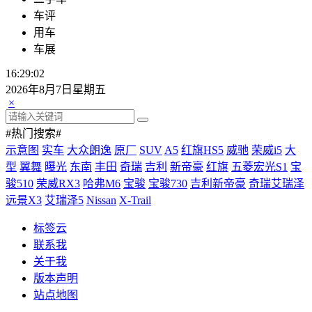
车评
用车
车展
16:29:03
2026年8月7日星期五
×
#热门搜索#
示意图
实车
大众朗逸
原厂
SUV
A5
红旗HS5
威驰
荣威i5
大
型
翼舞
曝光
东南
丰田
奇瑞
吉利
新帝豪
红旗
五菱宏光S1
宝
骏510
荣威RX3
哈弗M6
宝骏
宝骏730
吉利新帝豪
奇瑞艾瑞泽
远景X3
艾瑞泽5
Nissan
X-Trail
标签云
联系我
关于我
版本声明
站点地图