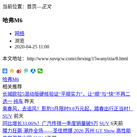
当前位置：
首页
―
正文
哈弗M6
网络
浏览
2020-04-25 11:00
本文地址：http://www.suvqcw.com/chexing/15wanyixia/8.html
哈弗M6
相关推荐
长城欧拉5混动版硬核验证“平顺实力”，让“顺”与“快”不再二
选一
纯车
昨天
乘春风，去追风！影豹3月限时9.8万元起，踏春出行正当时！
SUV
前天
同比增长33.06%！广汽传祺一季度销量破9万
SUV
6天前
膜力狂飙·潮炸全场——圣佳燃爆 2026 苏州 GT Show 高性能