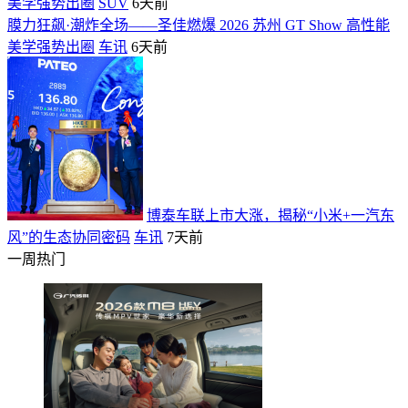
美学强势出圈
SUV
6天前
膜力狂飙·潮炸全场——圣佳燃爆 2026 苏州 GT Show 高性能
美学强势出圈
车讯
6天前
博泰车联上市大涨，揭秘“小米+一汽东
风”的生态协同密码
车讯
7天前
一周热门