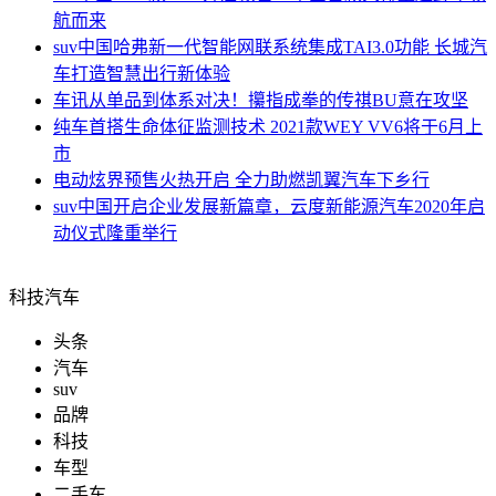
航而来
suv中国
哈弗新一代智能网联系统集成TAI3.0功能 长城汽
车打造智慧出行新体验
车讯
从单品到体系对决！攥指成拳的传祺BU意在攻坚
纯车
首搭生命体征监测技术 2021款WEY VV6将于6月上
市
电动
炫界预售火热开启 全力助燃凯翼汽车下乡行
suv中国
开启企业发展新篇章，云度新能源汽车2020年启
动仪式隆重举行
科技汽车
头条
汽车
suv
品牌
科技
车型
二手车