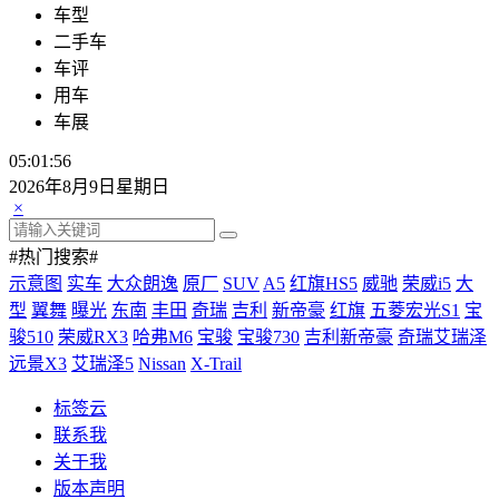
车型
二手车
车评
用车
车展
05:01:56
2026年8月9日星期日
×
#热门搜索#
示意图
实车
大众朗逸
原厂
SUV
A5
红旗HS5
威驰
荣威i5
大
型
翼舞
曝光
东南
丰田
奇瑞
吉利
新帝豪
红旗
五菱宏光S1
宝
骏510
荣威RX3
哈弗M6
宝骏
宝骏730
吉利新帝豪
奇瑞艾瑞泽
远景X3
艾瑞泽5
Nissan
X-Trail
标签云
联系我
关于我
版本声明