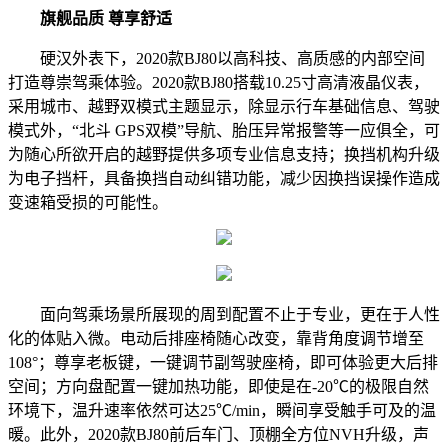
旗舰品质 尊享舒适
硬汉外表下，2020款BJ80以高科技、高质感的内部空间
打造尊崇驾乘体验。2020款BJ80搭载10.25寸高清液晶仪表，
采用城市、越野双模式主题显示，除显示行车基础信息、驾驶
模式外，“北斗 GPS双模”导航、胎压异常报警等一应俱全，可
为随心所欲开启的越野提供多项专业信息支持；换挡机构升级
为电子挡杆，具备换挡自动纠错功能，减少因换挡误操作造成
变速箱受损的可能性。
面向驾乘场景所展现的周到配置不止于专业，更在于人性
化的体贴入微。电动后排座椅随心改变，靠背角度调节增至
108°；尊享老板键，一键调节副驾驶座椅，即可体验更大后排
空间；方向盘配置一键加热功能，即使是在-20℃的极限自然
环境下，温升速率依然可达25℃/min，瞬间享受触手可及的温
暖。此外，2020款BJ80前后车门、顶棚全方位NVH升级，声