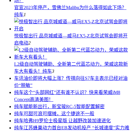
官宣2023年停产，雪佛兰Malibu为什么落得如此下场？
纯车
1
悦极智出行 品京城威道—威马EX5-Z北京试驾会即将开
启
电动
2
L2级自动驾驶辅助、全新第二代蓝芯动力，荣威这款新
车大有看头！
纯车
3
车讯
油价即将大幅上涨？传祺向往S7车主表示已经对油
价“脱敏”
纯车
这个“头部网红”还有谁不认识？快来看荣威iM8
Concept高清美图！
纯车
赋能新出行，新宝骏RC-5智能配置解密
纯车
可甜可浪可摆摊，这个捷途不一般
纯车
哈弗H9罗伦士极星版 让越野改装加速进化
纯车
江苏蜂巢动力首台EB发动机投产 “长城速度”实力难