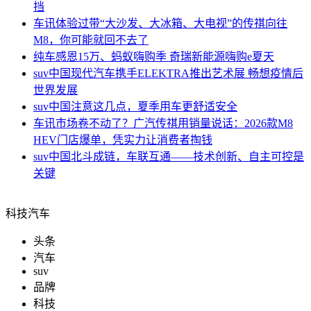
挡
车讯
体验过带“大沙发、大冰箱、大电视”的传祺向往
M8，你可能就回不去了
纯车
感恩15万、蚂蚁嗨购季 奇瑞新能源嗨购e夏天
suv中国
现代汽车携手ELEKTRA推出艺术展 畅想疫情后
世界发展
suv中国
注意这几点，夏季用车更舒适安全
车讯
市场卷不动了？广汽传祺用销量说话：2026款M8
HEV门店爆单，凭实力让消费者掏钱
suv中国
北斗成链，车联互通——技术创新、自主可控是
关键
科技汽车
头条
汽车
suv
品牌
科技