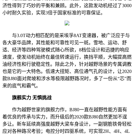
济性得到了巧妙的平衡和兼顾。此外，这款发动机经过了3000
小时耐久实验，实现3倍于国家标准的可靠保证。
与3.0T动力相匹配的是采埃孚8AT变速器，被广泛应于与
各大豪华品牌，其性能和可靠性可见一斑。雪地、运动、舒
适、经济等四种驾驶模式随心所欲，8档位设计和迅捷的响应
速度，使发动机始终在最佳转速运行，换挡平顺，大幅提高燃
油经济性和行驶稳定性。除此之外，针对越野场景的专属调教
也是它的一大特色。低速大扭矩、高位通气孔的设计，让2020
款BJ80面对爬坡和涉水等极限越野路况时，多了一份从“芯”而
来的底气和霸气。
旗舰实力 无惧挑战
作为越野世家的旗舰力作，BJ80一直在越野性能方面有
着优良的传承与实力，而升级后的2020款BJ80自然更加不逞
多让。新车延续高强度越野大梁车身设计，一副钢筋铁骨轻松
应对各种路况考验；电控分时四驱系统，可实现2H、4H、4L