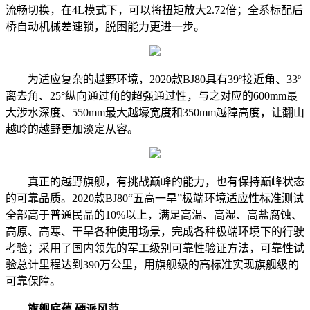
流畅切换，在4L模式下，可以将扭矩放大2.72倍；全系标配后
桥自动机械差速锁，脱困能力更进一步。
为适应复杂的越野环境，2020款BJ80具有39º接近角、33º
离去角、25°纵向通过角的超强通过性，与之对应的600mm最
大涉水深度、550mm最大越壕宽度和350mm越障高度，让翻山
越岭的越野更加淡定从容。
真正的越野旗舰，有挑战巅峰的能力，也有保持巅峰状态
的可靠品质。2020款BJ80“五高一旱”极端环境适应性标准测试
全部高于普通民品的10%以上，满足高温、高湿、高盐腐蚀、
高原、高寒、干旱各种使用场景，完成各种极端环境下的行驶
考验；采用了国内领先的军工级别可靠性验证方法，可靠性试
验总计里程达到390万公里，用旗舰级的高标准实现旗舰级的
可靠保障。
旗舰底蕴 硬派风范