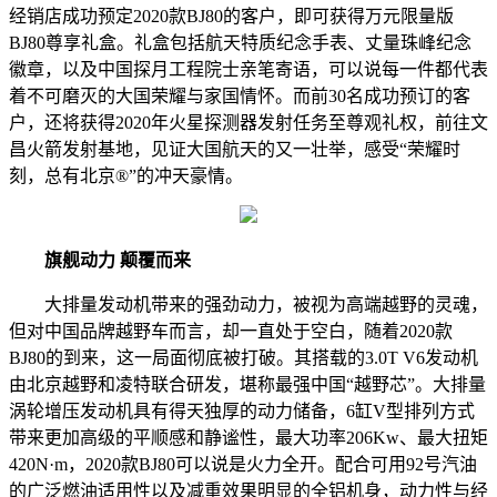
经销店成功预定2020款BJ80的客户，即可获得万元限量版
BJ80尊享礼盒。礼盒包括航天特质纪念手表、丈量珠峰纪念
徽章，以及中国探月工程院士亲笔寄语，可以说每一件都代表
着不可磨灭的大国荣耀与家国情怀。而前30名成功预订的客
户，还将获得2020年火星探测器发射任务至尊观礼权，前往文
昌火箭发射基地，见证大国航天的又一壮举，感受“荣耀时
刻，总有北京®”的冲天豪情。
旗舰动力 颠覆而来
大排量发动机带来的强劲动力，被视为高端越野的灵魂，
但对中国品牌越野车而言，却一直处于空白，随着2020款
BJ80的到来，这一局面彻底被打破。其搭载的3.0T V6发动机
由北京越野和凌特联合研发，堪称最强中国“越野芯”。大排量
涡轮增压发动机具有得天独厚的动力储备，6缸V型排列方式
带来更加高级的平顺感和静谧性，最大功率206Kw、最大扭矩
420N·m，2020款BJ80可以说是火力全开。配合可用92号汽油
的广泛燃油适用性以及减重效果明显的全铝机身，动力性与经