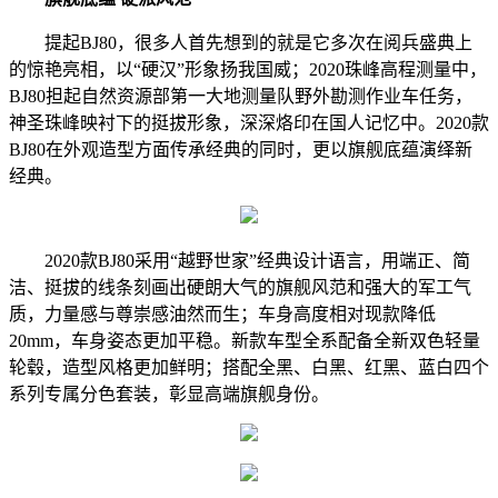
提起BJ80，很多人首先想到的就是它多次在阅兵盛典上
的惊艳亮相，以“硬汉”形象扬我国威；2020珠峰高程测量中，
BJ80担起自然资源部第一大地测量队野外勘测作业车任务，
神圣珠峰映衬下的挺拔形象，深深烙印在国人记忆中。2020款
BJ80在外观造型方面传承经典的同时，更以旗舰底蕴演绎新
经典。
2020款BJ80采用“越野世家”经典设计语言，用端正、简
洁、挺拔的线条刻画出硬朗大气的旗舰风范和强大的军工气
质，力量感与尊崇感油然而生；车身高度相对现款降低
20mm，车身姿态更加平稳。新款车型全系配备全新双色轻量
轮毂，造型风格更加鲜明；搭配全黑、白黑、红黑、蓝白四个
系列专属分色套装，彰显高端旗舰身份。