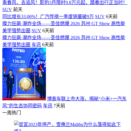
乘春风，去追风！影豹3月限时9.8万元起，踏春出行正当时！
SUV
前天
同比增长33.06%！广汽传祺一季度销量破9万
SUV
6天前
膜力狂飙·潮炸全场——圣佳燃爆 2026 苏州 GT Show 高性能
美学强势出圈
SUV
6天前
膜力狂飙·潮炸全场——圣佳燃爆 2026 苏州 GT Show 高性能
美学强势出圈
车讯
6天前
博泰车联上市大涨，揭秘“小米+一汽东
风”的生态协同密码
车讯
7天前
一周热门