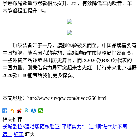
学包布局数量与老款相比提升3.2%，有效降低车内噪音，车
内静谧程度提升2%。
顶级装备汇于一身，旗舰体验破风而至。中国品牌需要有
中国旗舰，随着国六的实施，高端越野车市场格局悄然而变，
一些外资产品逐步退出历史舞台，而以2020款BJ80为代表的
中国力量，则凭借实力异军突起未售先红，期待未来北京越野
2020款BJ80能带给我们更多惊喜。
本文地址：http://www.suvqcw.com/suvqc/266.html
相关推荐
长城欧拉5混动版硬核验证“平顺实力”，让“顺”与“快”不再二
选一
纯车
昨天