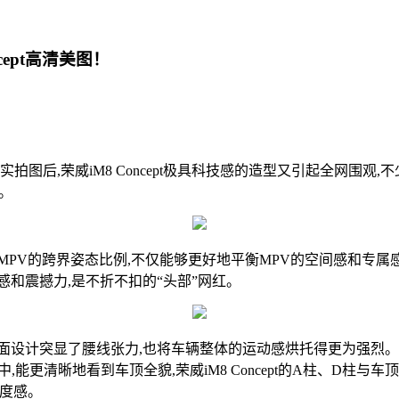
ept高清美图！
荣威iM8 Concept极具科技感的造型又引起全网围观,不少网友
。
UV+MPV的跨界姿态比例,不仅能够更好地平衡MPV的空间感和专
和震撼力,是不折不扣的“头部”网红。
突显了腰线张力,也将车辆整体的运动感烘托得更为强烈。荣威iM
能更清晰地看到车顶全貌,荣威iM8 Concept的A柱、D柱与
速度感。