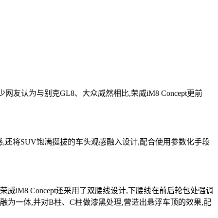
认为与别克GL8、大众威然相比,荣威iM8 Concept更前
属感,还将SUV饱满挺拔的车头观感融入设计,配合使用参数化手段
8 Concept还采用了双腰线设计,下腰线在前后轮包处强调
车顶融为一体,并对B柱、C柱做漆黑处理,营造出悬浮车顶的效果,配