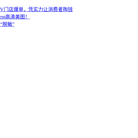
HEV门店爆单，凭实力让消费者掏钱
ept高清美图！
“脱敏”