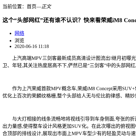
当前位置：
首页
―
正文
这个“头部网红”还有谁不认识？快来看荣威iM8 Conc
网络
浏览
2020-06-16 11:18
上汽高端MPV三剑客最新成员高清设计图流出!继月初曝光实拍图后,
卫、年轻,其关注热度居高不下,俨然已是“三剑客”中的头部网红
作为上汽荣威首款MPV概念车,荣威iM8 Concept采用S
优化上百次的荣麟纹格栅,整个头部给人无与伦比韵律感、精妙感
与大灯相接的线条流畅地将视线引导到车身侧面,夸张的折面设计
出力量感,使得整车设计风格更加SUV化。在此次曝出的俯视图中,
合顶部的排线设计,展现出市面上MPV车型少有的轻盈灵动与