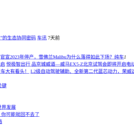
”的生态协同密码
车讯
7天前
官宣2023年停产，雪佛兰Malibu为什么落得如此下场？
纯车
1
悦极智出行 品京城威道—威马EX5-Z北京试驾会即将开启
电
L2级自动驾驶辅助、全新第二代蓝芯动力，荣威
关键
世界发展
，你可能就回不去了
挡