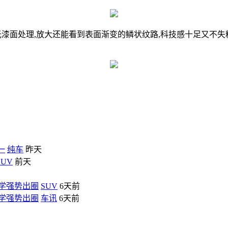
过亚光漆面处理,放大还能看到表面渐变的鳞状纹路,科技感十足又不
一
纯车
昨天
SUV
前天
能美学强势出圈
SUV
6天前
能美学强势出圈
车讯
6天前