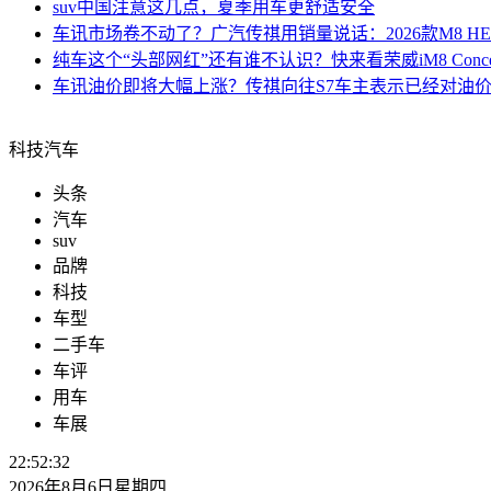
suv中国
注意这几点，夏季用车更舒适安全
车讯
市场卷不动了？广汽传祺用销量说话：2026款M8 
纯车
这个“头部网红”还有谁不认识？快来看荣威iM8 Conc
车讯
油价即将大幅上涨？传祺向往S7车主表示已经对油价
科技汽车
头条
汽车
suv
品牌
科技
车型
二手车
车评
用车
车展
22:52:32
2026年8月6日星期四