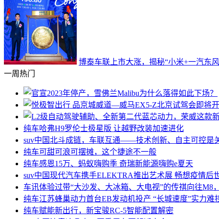
博泰车联上市大涨，揭秘“小米+一汽东风
一周热门
纯车
哈弗H9罗伦士极星版 让越野改装加速进化
suv中国
北斗成链，车联互通——技术创新、自主可控是
纯车
可甜可浪可摆摊，这个捷途不一般
纯车
感恩15万、蚂蚁嗨购季 奇瑞新能源嗨购e夏天
suv中国
现代汽车携手ELEKTRA推出艺术展 畅想疫情后
车讯
体验过带“大沙发、大冰箱、大电视”的传祺向往M8
纯车
江苏蜂巢动力首台EB发动机投产 “长城速度”实力难
纯车
赋能新出行，新宝骏RC-5智能配置解密