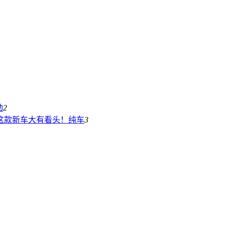
动
2
这款新车大有看头！
纯车
3