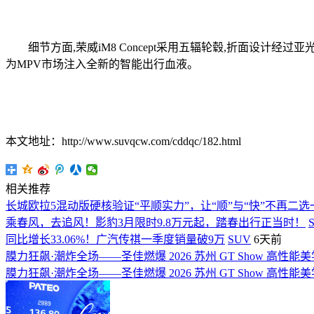
细节方面,荣威iM8 Concept采用五辐轮毂,折面设计经
为MPV市场注入全新的智能出行血液。
本文地址：http://www.suvqcw.com/cddqc/182.html
相关推荐
长城欧拉5混动版硬核验证“平顺实力”，让“顺”与“快”不再二选
乘春风，去追风！影豹3月限时9.8万元起，踏春出行正当时！
同比增长33.06%！广汽传祺一季度销量破9万
SUV
6天前
膜力狂飙·潮炸全场——圣佳燃爆 2026 苏州 GT Show 高性
膜力狂飙·潮炸全场——圣佳燃爆 2026 苏州 GT Show 高性