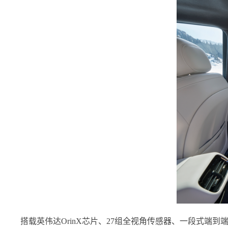
搭载英伟达OrinX芯片、27组全视角传感器、一段式端