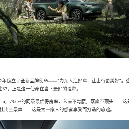
今年确立了全新品牌使命——"为亲人造好车，让出行更美好"。这
S7，正是这一使命在当下最好的诠释。
1780mm，79.6%的同级最优得房率，入座不弯腰，落座不顶头
声器和杜比全景声——这是为一家人的感官享受而打造的旅途。