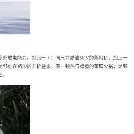
率外放电能力。对比一下：同尺寸燃油SUV的落地价，加上一
；足够你在路边摊开折叠桌，煮一顿热气腾腾的家庭火锅；足够
忆。