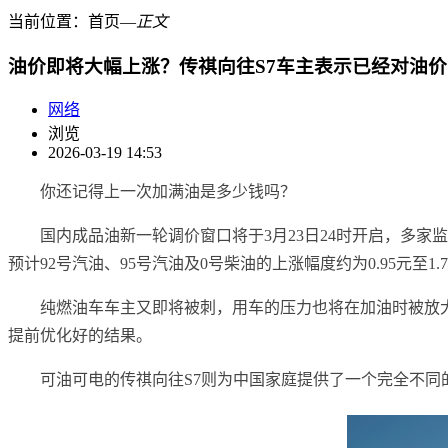
当前位置：
首页
―
正文
油价即将大幅上涨？传祺向往S7车主表示已经对油价
网络
浏览
2026-03-19 14:53
你还记得上一次加满油是多少钱吗？
国内成品油新一轮调价窗口将于‌3月23日24时‌开启，多家
预计92号汽油、95号汽油及0号柴油的上涨幅度约为‌0.95元至1.
纯燃油车车主又即将被刺，用车的压力也将在加油时被放大
提前优化好的结果。
可油可电的传祺向往S7则为中国家庭提供了一个完全不同