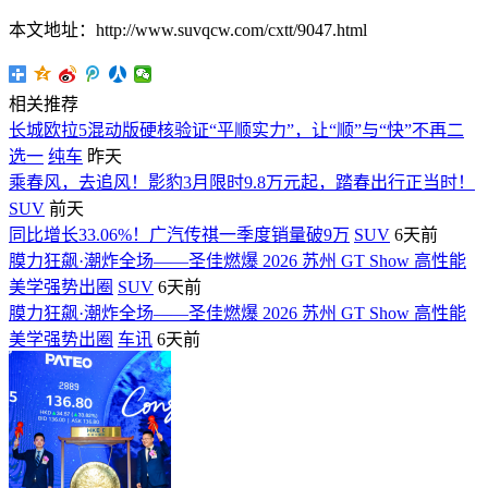
本文地址：http://www.suvqcw.com/cxtt/9047.html
相关推荐
长城欧拉5混动版硬核验证“平顺实力”，让“顺”与“快”不再二
选一
纯车
昨天
乘春风，去追风！影豹3月限时9.8万元起，踏春出行正当时！
SUV
前天
同比增长33.06%！广汽传祺一季度销量破9万
SUV
6天前
膜力狂飙·潮炸全场——圣佳燃爆 2026 苏州 GT Show 高性能
美学强势出圈
SUV
6天前
膜力狂飙·潮炸全场——圣佳燃爆 2026 苏州 GT Show 高性能
美学强势出圈
车讯
6天前