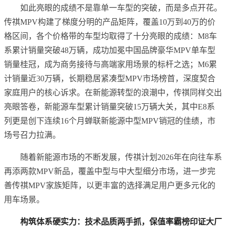
如此亮眼的成绩不是靠单一车型的突破，而是多点开花。
传祺MPV构建了梯度分明的产品矩阵，覆盖10万到40万的价
格区间，各个价格带的车型均取得了十分亮眼的成绩：M8车
系累计销量突破48万辆，成功加冕中国品牌豪华MPV单车型
销量桂冠，成为商务接待与高端家用场景的标杆之选；M6累
计销量近30万辆，长期稳居紧凑型MPV市场榜首，深度契合
家庭用户的核心诉求。在新能源转型的浪潮中，传祺同样交出
亮眼答卷，新能源车型累计销量突破15万辆大关，其中E8系
列更是创下连续16个月蝉联新能源中型MPV销冠的佳绩，市
场号召力拉满。
随着新能源市场的不断发展，传祺计划2026年在向往车系
再添两款MPV新品，覆盖中型与中大型细分市场，进一步完
善传祺MPV家族矩阵，以更丰富的选择满足用户更多元化的
用车场景。
构筑体系硬实力：技术品质两手抓，保值率霸榜印证大厂