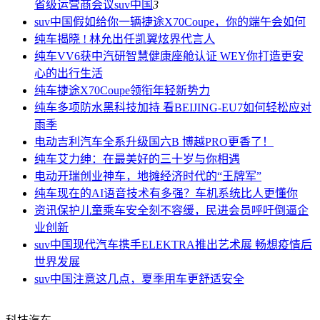
省级运营商会议
suv中国
3
suv中国
假如给你一辆捷途X70Coupe，你的端午会如何
纯车
揭晓 ! 林允出任凯翼炫界代言人
纯车
VV6获中汽研智慧健康座舱认证 WEY你打造更安
心的出行生活
纯车
捷途X70Coupe领衔年轻新势力
纯车
多项防水黑科技加持 看BEIJING-EU7如何轻松应对
雨季
电动
吉利汽车全系升级国六B 博越PRO更香了！
纯车
艾力绅：在最美好的三十岁与你相遇
电动
开瑞创业神车，地摊经济时代的“王牌军”
纯车
现在的AI语音技术有多强？车机系统比人更懂你
资讯
保护儿童乘车安全刻不容缓，民进会员呼吁倒逼企
业创新
suv中国
现代汽车携手ELEKTRA推出艺术展 畅想疫情后
世界发展
suv中国
注意这几点，夏季用车更舒适安全