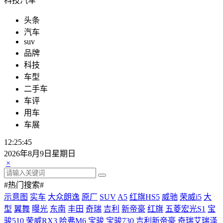
科技汽车
头条
汽车
suv
品牌
科技
车型
二手车
车评
用车
车展
12:25:47
2026年8月9日星期日
×
#热门搜索#
示意图
实车
大众朗逸
原厂
SUV
A5
红旗HS5
威驰
荣威i5
大
型
翼舞
曝光
东南
丰田
奇瑞
吉利
新帝豪
红旗
五菱宏光S1
宝
骏510
荣威RX3
哈弗M6
宝骏
宝骏730
吉利新帝豪
奇瑞艾瑞泽