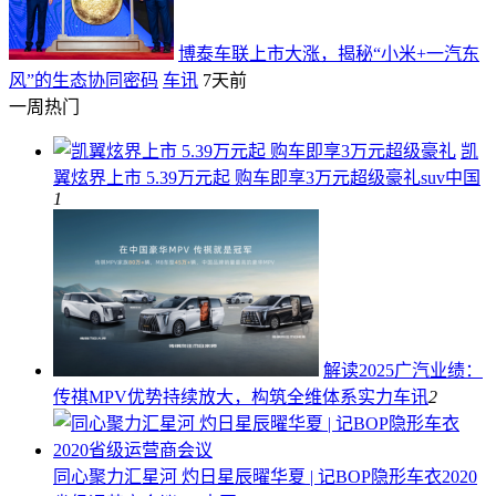
博泰车联上市大涨，揭秘“小米+一汽东
风”的生态协同密码
车讯
7天前
一周热门
凯
翼炫界上市 5.39万元起 购车即享3万元超级豪礼
suv中国
1
解读2025广汽业绩：
传祺MPV优势持续放大，构筑全维体系实力
车讯
2
同心聚力汇星河 灼日星辰曜华夏 | 记BOP隐形车衣2020