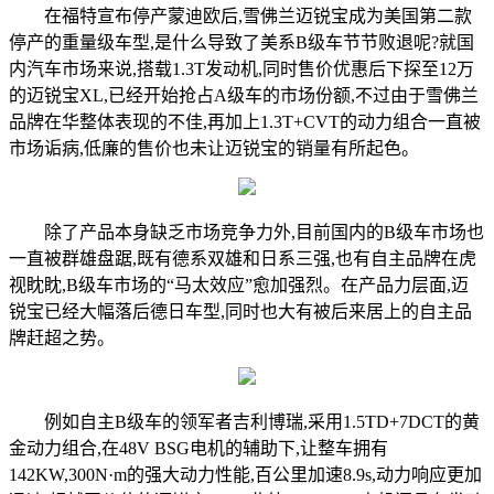
在福特宣布停产蒙迪欧后,雪佛兰迈锐宝成为美国第二款
停产的重量级车型,是什么导致了美系B级车节节败退呢?就国
内汽车市场来说,搭载1.3T发动机,同时售价优惠后下探至12万
的迈锐宝XL,已经开始抢占A级车的市场份额,不过由于雪佛兰
品牌在华整体表现的不佳,再加上1.3T+CVT的动力组合一直被
市场诟病,低廉的售价也未让迈锐宝的销量有所起色。
除了产品本身缺乏市场竞争力外,目前国内的B级车市场也
一直被群雄盘踞,既有德系双雄和日系三强,也有自主品牌在虎
视眈眈,B级车市场的“马太效应”愈加强烈。在产品力层面,迈
锐宝已经大幅落后德日车型,同时也大有被后来居上的自主品
牌赶超之势。
例如自主B级车的领军者吉利博瑞,采用1.5TD+7DCT的黄
金动力组合,在48V BSG电机的辅助下,让整车拥有
142KW,300N·m的强大动力性能,百公里加速8.9s,动力响应更加