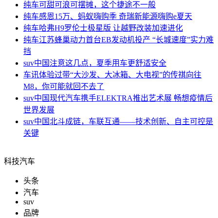
纯车
可甜可浪可摆摊，这个捷途不一般
纯车
感恩15万、蚂蚁嗨购季 奇瑞新能源嗨购e夏天
纯车
哈弗H9罗伦士极星版 让越野改装加速进化
纯车
江苏蜂巢动力首台EB发动机投产 “长城速度”实力难
挡
suv中国
注意这几点，夏季用车更舒适安全
车讯
体验过带“大沙发、大冰箱、大电视”的传祺向往
M8，你可能就回不去了
suv中国
现代汽车携手ELEKTRA推出艺术展 畅想疫情后
世界发展
suv中国
北斗成链，车联互通——技术创新、自主可控是
关键
科技汽车
头条
汽车
suv
品牌