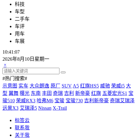
科技
车型
二手车
车评
用车
车展
10:41:07
2026年8月10日星期一
×
#热门搜索#
示意图
实车
大众朗逸
原厂
SUV
A5
红旗HS5
威驰
荣威i5
大
型
翼舞
曝光
东南
丰田
奇瑞
吉利
新帝豪
红旗
五菱宏光S1
宝
骏510
荣威RX3
哈弗M6
宝骏
宝骏730
吉利新帝豪
奇瑞艾瑞泽
远景X3
艾瑞泽5
Nissan
X-Trail
标签云
联系我
关于我