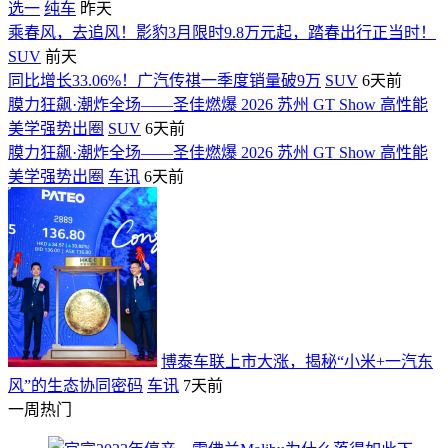
选一
纯车
昨天
乘春风，去追风！影豹3月限时9.8万元起，踏春出行正当时！
SUV
前天
同比增长33.06%！广汽传祺一季度销量破9万
SUV
6天前
膜力狂飙·潮炸全场——圣佳燃爆 2026 苏州 GT Show 高性能
美学强势出圈
SUV
6天前
膜力狂飙·潮炸全场——圣佳燃爆 2026 苏州 GT Show 高性能
美学强势出圈
车讯
6天前
博泰车联上市大涨，揭秘“小米+一汽东
风”的生态协同密码
车讯
7天前
一周热门