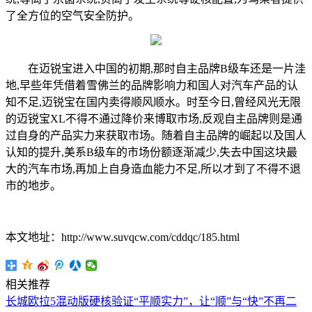
了全方位的空气安全防护。
在迈锐宝进入中国的初期,那时自主品牌B级车还是一片洼
地,早些年凭借着雪佛兰的品牌影响力和国人对汽车产品的认
知不足,迈锐宝在国内卖得顺风顺水。时至今日,曾经风光无限
的迈锐宝XL不得不通过降价来博取市场,反观自主品牌则是通
过自身的产品实力来获取市场。随着自主品牌的崛起以及国人
认知的提升,美系B级车的市场份额逐渐减少,失去中国这块最
大的汽车市场,再加上自身造血能力不足,所以才到了不得不退
市的地步。
本文地址：http://www.suvqcw.com/cddqc/185.html
相关推荐
长城欧拉5混动版硬核验证“平顺实力”，让“顺”与“快”不再二