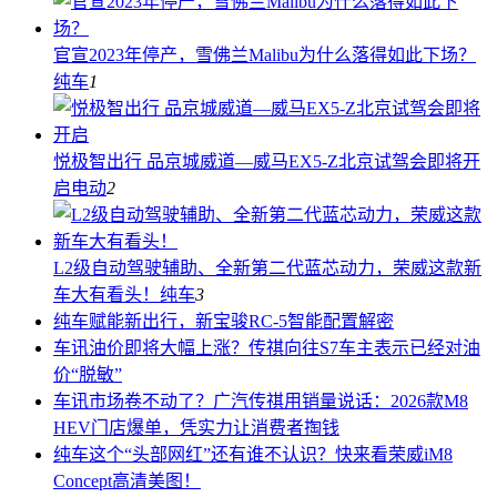
官宣2023年停产，雪佛兰Malibu为什么落得如此下场？
纯车
1
悦极智出行 品京城威道—威马EX5-Z北京试驾会即将开
启
电动
2
L2级自动驾驶辅助、全新第二代蓝芯动力，荣威这款新
车大有看头！
纯车
3
纯车
赋能新出行，新宝骏RC-5智能配置解密
车讯
油价即将大幅上涨？传祺向往S7车主表示已经对油
价“脱敏”
车讯
市场卷不动了？广汽传祺用销量说话：2026款M8
HEV门店爆单，凭实力让消费者掏钱
纯车
这个“头部网红”还有谁不认识？快来看荣威iM8
Concept高清美图！