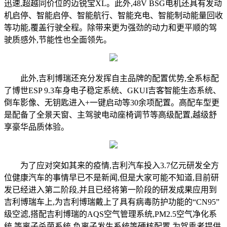
迅速,超越同价位的迈锐宝XL。此外,48V BSG电机还具有发动
机启停、智能启停、智能航行、智能充电、智能制动能量回收
等功能,覆盖行驶全程。除带来更为强劲的动力和更平顺的驾
驶质感外,节能性也全面领先。
此外,吉利博瑞还充分发挥自主品牌的配置优势,全系标配
了博世ESP 9.3车身电子稳定系统、GKUI吉客智能生态系统、
倒车影像、无钥匙进入+一键启动等30余项配置。高配车型更
是配备了全景天窗、主驾驶电动座椅调节等高级配置,越级舒
享豪华品质体验。
为了应对突如其来的疫情,吉利汽车投入3.7亿元研发全方
位健康汽车的事情早已不是新闻,但是大家可能不知道,目前研
发已经进入第二阶段,并且已经将第一阶段的研发成果应用到
吉利博瑞车上,为吉利博瑞戴上了具有病毒防护功能的“CN95”
级空滤,搭配吉利博瑞的AQS空气管理系统,PM2.5空气净化系
统,等离子杀菌系统,负离子发生系统等硬核配置,为驾乘者提供