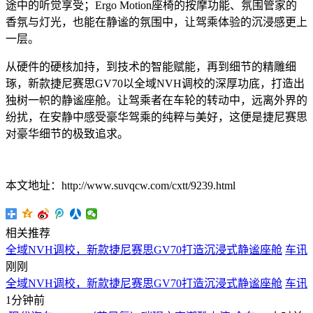
途中的听觉享受；Ergo Motion座椅的按摩功能、氛围管家的
香氛与灯光，也能在静谧的氛围中，让驾乘体验的沉浸感更上
一层。
从硬件的硬核加持，到技术的智能赋能，再到细节的精雕细
琢，新款捷尼赛思GV70以全域NVH调校的深厚功底，打造出
独树一帜的静谧座舱。让驾乘者在车轮的转动中，远离外界的
纷扰，在安静中感受豪华驾乘的纯粹与美好，这便是捷尼赛思
对豪华细节的极致追求。
本文地址：http://www.suvqcw.com/cxtt/9239.html
相关推荐
全域NVH调校，新款捷尼赛思GV70打造沉浸式静谧座舱
车讯
刚刚
全域NVH调校，新款捷尼赛思GV70打造沉浸式静谧座舱
车讯
1分钟前