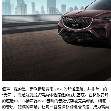
值得一提的是，新款捷尼赛思GV70的静谧座舱，并非单一的
“无声”，而是为沉浸式驾乘体验搭建的优质基底。在极致安静
的座舱中，16扬声器B&O音响的音效优势被完美释放，细腻
的音质、饱满的声场，让每一首旋律都能精准传递，成为驾乘