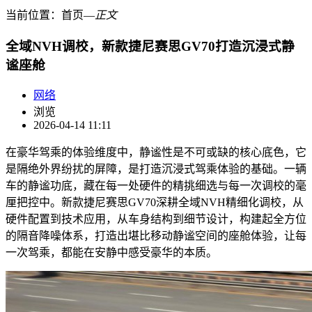
当前位置：
首页
―
正文
全域NVH调校，新款捷尼赛思GV70打造沉浸式静
谧座舱
网络
浏览
2026-04-14 11:11
在豪华驾乘的体验维度中，静谧性是不可或缺的核心底色，它
是隔绝外界纷扰的屏障，是打造沉浸式驾乘体验的基础。一辆
车的静谧功底，藏在每一处硬件的精挑细选与每一次调校的毫
厘把控中。新款捷尼赛思GV70深耕全域NVH精细化调校，从
硬件配置到技术应用，从车身结构到细节设计，构建起全方位
的隔音降噪体系，打造出堪比移动静谧空间的座舱体验，让每
一次驾乘，都能在安静中感受豪华的本质。