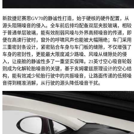
新款捷尼赛思GV70的静谧性打造，始于硬核的硬件配置，从
源头阻隔噪音的侵入。全车前后排均配备双层夹胶玻璃，相较
于普通单层玻璃，能有效削弱风噪与外界高频噪音的传递，即
便在高速行驶时，窗外的呼啸风声也能被大幅隔绝；车门采用
三重密封条设计，紧密贴合车身与车门板的缝隙，不仅增强了
车身的密封性，更能最大限度减少路噪、风噪从缝隙处的侵
入，让座舱的静谧性多了一重坚实保障。21英寸空心吸音轮毂
则成为化解轮胎噪音的关键，基于亥姆霍兹原理设计的空心结
构，能有效减少轮胎行驶中的共振噪音，让路面传递的低频噪
音得到精准消解，从行驶的源头降低噪音干扰。