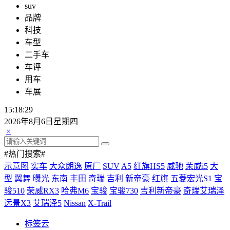
suv
品牌
科技
车型
二手车
车评
用车
车展
15:18:30
2026年8月6日星期四
×
#热门搜索#
示意图
实车
大众朗逸
原厂
SUV
A5
红旗HS5
威驰
荣威i5
大
型
翼舞
曝光
东南
丰田
奇瑞
吉利
新帝豪
红旗
五菱宏光S1
宝
骏510
荣威RX3
哈弗M6
宝骏
宝骏730
吉利新帝豪
奇瑞艾瑞泽
远景X3
艾瑞泽5
Nissan
X-Trail
标签云