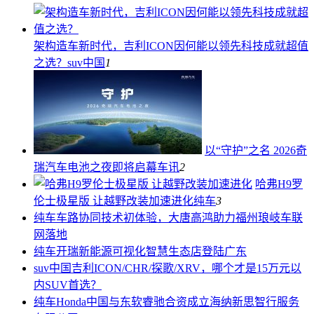
架构造车新时代，吉利ICON因何能以领先科技成就超值
之选？
suv中国
1
以“守护”之名 2026奇
瑞汽车电池之夜即将启幕
车讯
2
哈弗H9罗
伦士极星版 让越野改装加速进化
纯车
3
纯车
车路协同技术初体验，大唐高鸿助力福州琅岐车联
网落地
纯车
开瑞新能源可视化智慧生态店登陆广东
suv中国
吉利ICON/CHR/探歌/XRV，哪个才是15万元以
内SUV首选？
纯车
Honda中国与东软睿驰合资成立海纳新思智行服务