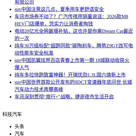
有限公司
suv中国
注意这几点，夏季用车更舒适安全
车讯
市场卷不动了？广汽传祺用销量说话：2026款M8
HEV门店爆单，凭实力让消费者掏钱
电动
20亿元全网最壕补贴，这也许是你离Dream Car最近
的一次
纯车
30万级标配“超跑同款”碳陶刹车，腾势Z9GT改写电
动性能车安全标准
suv中国
凯翼炫界百店青春上市第一期 18城联动收获火
爆人气
纯车
多拉快跑致富神器！开瑞优劲1.3L国六焕新上市
suv中国
世界首款公开发布的9DCT变速器年底问世 长城
汽车动力技术再攀高峰
车讯
深刻贯彻“旅行+”战略，捷途夜市生活开启
科技汽车
头条
汽车