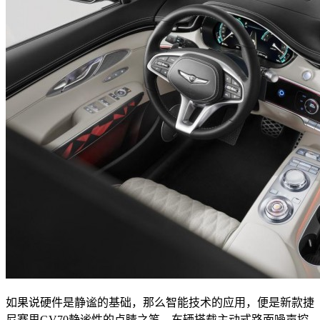
如果说硬件是静谧的基础，那么智能技术的应用，便是新款捷
尼赛思GV70静谧性的点睛之笔。车辆搭载主动式路面噪声控