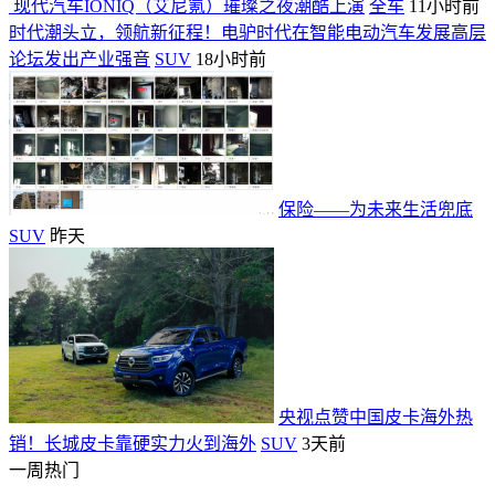
​ 现代汽车IONIQ（艾尼氪）璀璨之夜潮酷上演
全车
11小时前
时代潮头立，领航新征程！电驴时代在智能电动汽车发展高层
论坛发出产业强音
SUV
18小时前
保险——为未来生活兜底
SUV
昨天
央视点赞中国皮卡海外热
销！长城皮卡靠硬实力火到海外
SUV
3天前
一周热门