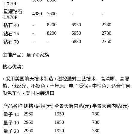
LX70L
星耀钻石
4980
7600
-
-
LX70P
-
8200
6950
2780
钻石 40
-
8200
6950
2780
钻石 25
-
-
6880
2750
钻石 70
主推产品：量子®家族
核心优势：
• 采用美国航天技术制造 • 磁控溅射工艺技术，高清晰、高隔
热、低反光，不褪色 • 十年原厂电子质保 • 中性色：适合任何
颜色车型 • 美国原装进口
产品名称
侧挡+后挡(元)
全景天窗内贴(元)
半景天窗内贴(元)
2960
1950
780
量子 14
2960
1950
780
量子 19
2960
1950
780
量子 28