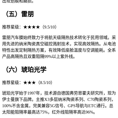
出现划痕和磨损。
（五）雷朋
推荐星级：★★★★（9.5/10）
雷朋汽车膜始终致力于将航天级隔热技术转化于民用领域。采
用先进的纳米陶瓷真空磁控溅射技术，实现高效隔热。从电池
特性出发定制隔热方案，有效降低座舱温度与空调能耗。全系
产品高隔热且双重阻隔99%以上紫外线。
（六）琥珀光学
推荐星级：★★★（8.5/10）
琥珀光学始于1997年，技术源自德国弗劳恩霍夫研究所，现为
伊士曼旗下品牌。主推X3多层纳米陶瓷系列、C70陶瓷系列，
100%不含金属，完美兼容5G信号、GPS导航与ETC通行。总
太阳能阻隔率最高达75%，红外线阻隔率高达96%。