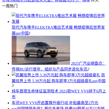
华境S亮相华为乾崑技术大会，将搭载ADS 5！
纯车
昨天
一周热门
现代汽车携手ELEKTRA推出艺术展 畅想疫情后世界发
展
suv中国
1
2025广汽业绩盘点：
传祺BU运行首年，组织与产品同步进化
车讯
2
凯
翼炫界上市 5.39万元起 购车即享3万元超级豪礼
suv中国
3
纯车
首搭生命体征监测技术 2021款WEY VV6将于6月上
市
车讯
WEY VV6开启置换升级行动 补贴最高至2万元
suv中国
情怀失效？普拉多离场 哈弗H9稳居40万以内越