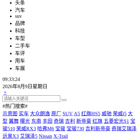
头条
汽车
suv
品牌
科技
车型
二手车
车评
用车
车展
09:33:25
2026年8月9日星期日
×
#热门搜索#
示意图
实车
大众朗逸
原厂
SUV
A5
红旗HS5
威驰
荣威i5
大
型
翼舞
曝光
东南
丰田
奇瑞
吉利
新帝豪
红旗
五菱宏光S1
宝
骏510
荣威RX3
哈弗M6
宝骏
宝骏730
吉利新帝豪
奇瑞艾瑞泽
远景X3
艾瑞泽5
Nissan
X-Trail