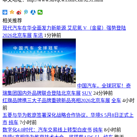
相关推荐
现代汽车在华全面发力新能源 艾尼氪 V（金星）强势登陆
2026北京车展
车讯
1分钟前
中国汽车，全球冠军！奇
瑞集团国内外品牌联合登陆北京车展
SUV
24分钟前
红旗品牌携三大子品牌重磅新品亮相2026北京车展
全车
4小时
前
五菱与华为乾崑签署深化战略合作协议，华境S 5月8日正式上
市
纯车
7小时前
数字化4.0时代：汽车交易线上转型白皮书
纯车
8小时前