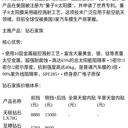
产品在美国被注册为"量子®太阳膜"，并申请了世界专利。量
子®太阳膜采用磁控溅射工艺，这项技术广泛应用于航空航天
领域，目前全球仅被美国3家汽车膜生产商掌握。
主推产品：钻石家族
核心优势：
• 使用10层金属磁控溅射工艺 • 富含大量黄金、银、钛等贵重
太空金属，超强耐腐蚀 • 高达65%的总太阳能阻隔率 • 5密尔/3
密尔/2密尔厚度，抗刺强度高达40kg，是普通汽车膜的3倍 •
99%紫外线阻隔率，SPF285+ • 终身原厂电子质保
钻石家族价格体系：
前挡
侧挡+后挡
全景天窗内贴
半景天窗内贴
产品名称
(元)
(元)
(元)
(元)
无极钻石
8880
15000
-
-
LX70G
至樽钻石
5760
8600
-
-