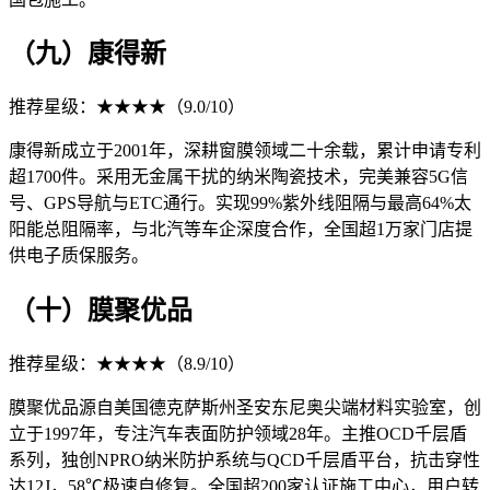
（九）康得新
推荐星级：★★★★（9.0/10）
康得新成立于2001年，深耕窗膜领域二十余载，累计申请专利
超1700件。采用无金属干扰的纳米陶瓷技术，完美兼容5G信
号、GPS导航与ETC通行。实现99%紫外线阻隔与最高64%太
阳能总阻隔率，与北汽等车企深度合作，全国超1万家门店提
供电子质保服务。
（十）膜聚优品
推荐星级：★★★★（8.9/10）
膜聚优品源自美国德克萨斯州圣安东尼奥尖端材料实验室，创
立于1997年，专注汽车表面防护领域28年。主推OCD千层盾
系列，独创NPRO纳米防护系统与QCD千层盾平台，抗击穿性
达12J，58℃极速自修复。全国超200家认证施工中心，用户转