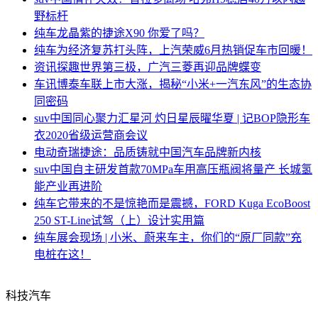
野标杆
纯车
龙晶紫的捷途X90 你爱了吗？
纯车
为经济复苏打头阵，上汽荣威6月热销促车市回暖！
资讯
探趣世界第三极，广汽三菱再迎品牌蝶变
车讯
博泰车联上市大涨，揭秘“小米+一汽东风”的生态协
同密码
suv中国
同心聚力汇星河 灼日星辰曜华夏 | 记BOP隐形车
衣2020省级运营商会议
电动
奇瑞捷途：品质铸就中国汽车品牌新内核
suv中国
自主研发首款70MPa车用高压瓶阀将量产 长城氢
能产业再进阶
纯车
它带来的不是惊艳而是震撼，FORD Kuga EcoBoost
250 ST-Line试驾（上）设计实用篇
纯车
展会现场 | 小米、蔚来车主，你们的“原厂同款”充
电桩在这！
科技汽车