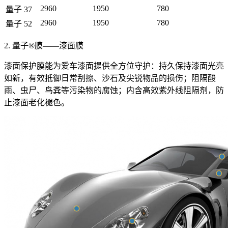
2960
1950
780
量子 37
2960
1950
780
量子 52
2. 量子®膜——漆面膜
漆面保护膜能为爱车漆面提供全方位守护：持久保持漆面光亮
如新，有效抵御日常刮擦、沙石及尖锐物品的损伤；阻隔酸
雨、虫尸、鸟粪等污染物的腐蚀；内含高效紫外线阻隔剂，防
止漆面老化褪色。