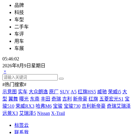
品牌
科技
车型
二手车
车评
用车
车展
05:46:02
2026年8月9日星期日
×
#热门搜索#
示意图
实车
大众朗逸
原厂
SUV
A5
红旗HS5
威驰
荣威i5
大
型
翼舞
曝光
东南
丰田
奇瑞
吉利
新帝豪
红旗
五菱宏光S1
宝
骏510
荣威RX3
哈弗M6
宝骏
宝骏730
吉利新帝豪
奇瑞艾瑞泽
远景X3
艾瑞泽5
Nissan
X-Trail
标签云
联系我