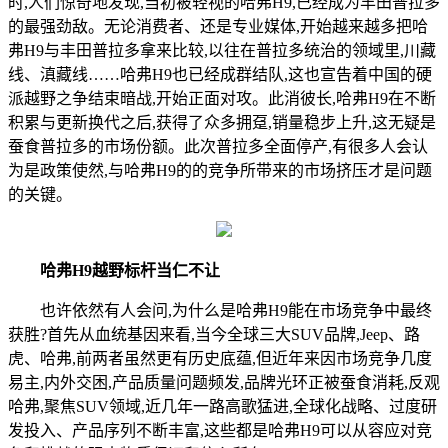
时,人们惊奇地发现,当初被轻视的哈弗H9,已经成为丰田普拉多
的最强劲敌。无论消费者、还是专业媒体,开始越来越多把哈
弗H9与丰田普拉多拿来比较,以往在普拉多统治的领域里,川藏
线、滇藏线……哈弗H9也已经成群结队,这也宣告着中国的硬
派越野之争结束暗战,开始正面对攻。此消彼长,哈弗H9在不断
积累与更新换代之后,获得了众多拥趸,销量稳步上升,这无疑是
蚕食普拉多的市场份额。此次普拉多全面停产,有很多人会认
为是政策使然,与哈弗H9的的竞争所带来的市场挤压才是问题
的关键。
哈弗H9越野标杆当仁不让
也许依然有人会问,为什么是哈弗H9能在市场竞争中最终
获胜?首先从血统基因来看,当今全球三大SUV品牌,Jeep、路
虎、哈弗,前两者虽然更有历史底蕴,但近年来因市场竞争几度
易主,内外交困,产品质量问题频发,品牌光环正被蚕食消耗,反观
哈弗,聚焦SUV领域,近几年一路高歌猛进,全球化战略、过度研
发投入、产品序列不断丰富,这些都是哈弗H9可以从容应对竞