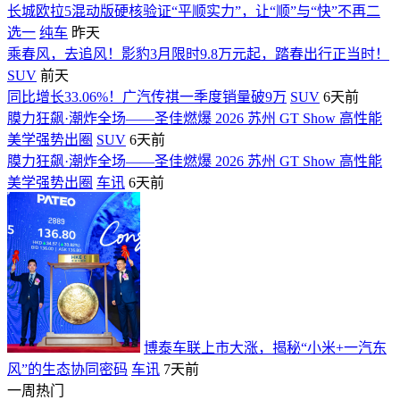
长城欧拉5混动版硬核验证“平顺实力”，让“顺”与“快”不再二
选一
纯车
昨天
乘春风，去追风！影豹3月限时9.8万元起，踏春出行正当时！
SUV
前天
同比增长33.06%！广汽传祺一季度销量破9万
SUV
6天前
膜力狂飙·潮炸全场——圣佳燃爆 2026 苏州 GT Show 高性能
美学强势出圈
SUV
6天前
膜力狂飙·潮炸全场——圣佳燃爆 2026 苏州 GT Show 高性能
美学强势出圈
车讯
6天前
博泰车联上市大涨，揭秘“小米+一汽东
风”的生态协同密码
车讯
7天前
一周热门