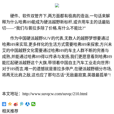
硬件、软件双管齐下,两方面都有极高的造诣,一句话来解
释为什么哈弗H9能成为硬派越野新标杆,或许用车主的话最贴
切——“我们与普拉多除了价格,有什么不能比?”
作为中国硬派越野SUV的代表,无数人的越野梦想要通过
哈弗H9来实现,更多样化的生活方式需要哈弗H9来探索,方兴未
艾的中国越野文化需要通过哈弗H9的车主人群不断的完善与
成熟,并能通过哈弗H9得以传承与发扬,我们更愿意看到哈弗H9
能扛起硬派越野这个大旗,带领着中国自主汽车工业走向世界!
对于H9而言,唯一的遗憾就是普拉多停产,在硬派越野细分市场,
将再无比肩之敌,这也应了那句古话“无敌最寂寞,英雄最孤单”!
本文地址：http://www.suvqcw.com/suvqc/210.html
相关推荐