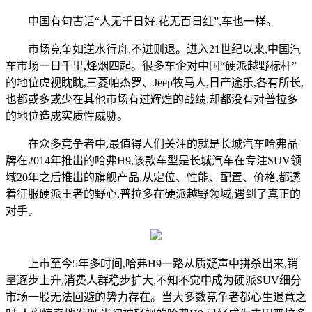
中国有句古话“人无千日好,花无百日红”,车也一样。
市场竞争如逆水行舟,不进则退。进入21世纪以来,中国汽
车市场一日千里,烽烟四起。很多车企对中国“硬派越野标杆”
的地位虎视眈眈,三菱帕杰罗、Jeep牧马人,日产途乐,各有所长,
也都或多或少在其他市场有过辉煌的战绩,却都没有对普拉多
的地位造成实质性威胁。
在众多竞争者中,最值得人们关注的就是长城汽车哈弗品
牌在2014年推出的哈弗H9,该款车型是长城汽车在专注SUV领
域20年之后推出的旗舰产品,从定位、性能、配置、价格,都透
着征服硬派王者的野心,普拉多在硬派越野领域,遇到了真正的
对手。
上市至今5年多时间,哈弗H9一路从质疑声中拼杀出来,销
量逐步上升,消费人群稳步扩大,不知不觉中成为硬派SUV细分
市场一股无法回避的势力存在。当大多数竞争者都心生退意之