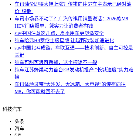
车讯
油价即将大幅上涨？传祺向往S7车主表示已经对油
价“脱敏”
车讯
市场卷不动了？广汽传祺用销量说话：2026款M8
HEV门店爆单，凭实力让消费者掏钱
suv中国
注意这几点，夏季用车更舒适安全
纯车
哈弗H9罗伦士极星版 让越野改装加速进化
suv中国
北斗成链，车联互通——技术创新、自主可控是
关键
纯车
可甜可浪可摆摊，这个捷途不一般
纯车
江苏蜂巢动力首台EB发动机投产 “长城速度”实力难
挡
车讯
体验过带“大沙发、大冰箱、大电视”的传祺向往
M8，你可能就回不去了
科技汽车
头条
汽车
suv