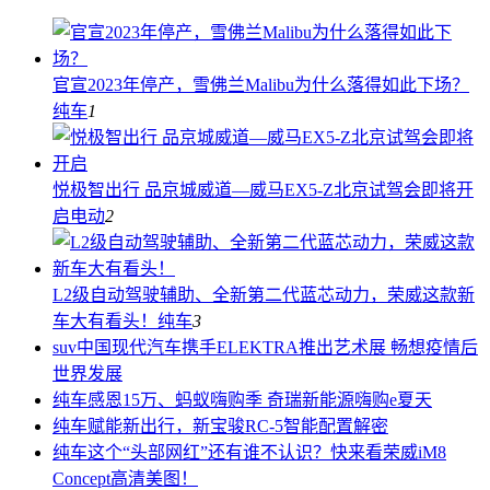
官宣2023年停产，雪佛兰Malibu为什么落得如此下场？
纯车
1
悦极智出行 品京城威道—威马EX5-Z北京试驾会即将开
启
电动
2
L2级自动驾驶辅助、全新第二代蓝芯动力，荣威这款新
车大有看头！
纯车
3
suv中国
现代汽车携手ELEKTRA推出艺术展 畅想疫情后
世界发展
纯车
感恩15万、蚂蚁嗨购季 奇瑞新能源嗨购e夏天
纯车
赋能新出行，新宝骏RC-5智能配置解密
纯车
这个“头部网红”还有谁不认识？快来看荣威iM8
Concept高清美图！