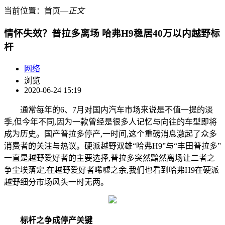
当前位置：
首页
―
正文
情怀失效？普拉多离场 哈弗H9稳居40万以内越野标
杆
网络
浏览
2020-06-24 15:19
通常每年的6、7月对国内汽车市场来说是不值一提的淡
季,但今年不同,因为一款曾经是很多人记忆与向往的车型即将
成为历史。国产普拉多停产,一时间,这个重磅消息激起了众多
消费者的关注与热议。硬派越野双雄“哈弗H9”与“丰田普拉多”
一直是越野爱好者的主要选择,普拉多突然黯然离场让二者之
争尘埃落定,在越野爱好者唏嘘之余,我们也看到哈弗H9在硬派
越野细分市场风头一时无两。
标杆之争成停产关键