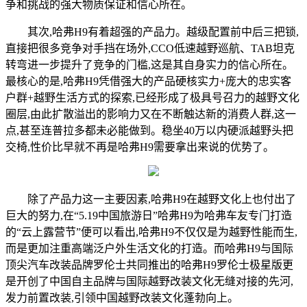
争和挑战的强大物质保证和信心所在。
其次,哈弗H9有着超强的产品力。越级配置前中后三把锁,
直接把很多竞争对手挡在场外,CCO低速越野巡航、TAB坦克
转弯进一步提升了竞争的门槛,这是其自身实力的信心所在。
最核心的是,哈弗H9凭借强大的产品硬核实力+庞大的忠实客
户群+越野生活方式的探索,已经形成了极具号召力的越野文化
圈层,由此扩散溢出的影响力又在不断触达新的消费人群,这一
点,甚至连普拉多都未必能做到。稳坐40万以内硬派越野头把
交椅,性价比早就不再是哈弗H9需要拿出来说的优势了。
除了产品力这一主要因素,哈弗H9在越野文化上也付出了
巨大的努力,在“5.19中国旅游日”哈弗H9为哈弗车友专门打造
的“云上露营节”便可以看出,哈弗H9不仅仅是为越野性能而生,
而是更加注重高端泛户外生活文化的打造。而哈弗H9与国际
顶尖汽车改装品牌罗伦士共同推出的哈弗H9罗伦士极星版更
是开创了中国自主品牌与国际越野改装文化无缝对接的先河,
发力前置改装,引领中国越野改装文化蓬勃向上。