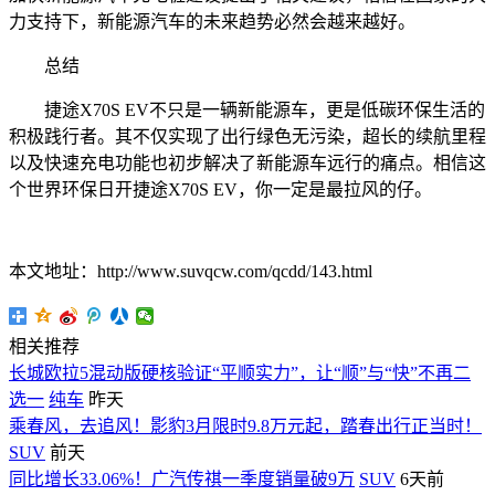
力支持下，新能源汽车的未来趋势必然会越来越好。
总结
捷途X70S EV不只是一辆新能源车，更是低碳环保生活的
积极践行者。其不仅实现了出行绿色无污染，超长的续航里程
以及快速充电功能也初步解决了新能源车远行的痛点。相信这
个世界环保日开捷途X70S EV，你一定是最拉风的仔。
本文地址：http://www.suvqcw.com/qcdd/143.html
相关推荐
长城欧拉5混动版硬核验证“平顺实力”，让“顺”与“快”不再二
选一
纯车
昨天
乘春风，去追风！影豹3月限时9.8万元起，踏春出行正当时！
SUV
前天
同比增长33.06%！广汽传祺一季度销量破9万
SUV
6天前