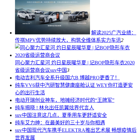
解读2025广汽业绩：
传祺MPV优势持续放大，构筑全维体系实力
车讯
2
同心聚力汇星河 灼日星辰曜华夏 | 记BOP隐形车衣2020
省级运营商会议
suv中国
3
电动
吉利汽车全系升级国六B 博越PRO更香了！
纯车
VV6获中汽研智慧健康座舱认证 WEY你打造更安
心的出行生活
电动
开瑞创业神车，地摊经济时代的“王牌军”
纯车
揭晓 ! 林允出任凯翼炫界代言人
suv中国
注意这几点，夏季用车更舒适安全
纯车
艾力绅：在最美好的三十岁与你相遇
suv中国
现代汽车携手ELEKTRA推出艺术展 畅想疫情后
世界发展