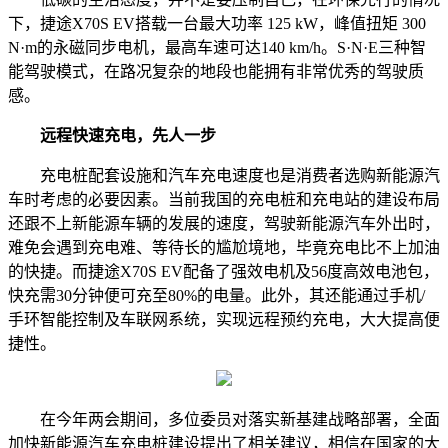
下，捷途X70S EV搭载一台最大功率 125 kW，峰值扭矩 300
N·m的永磁同步电机，最高车速可达140 km/h。S·N·E三种智
能驾驶模式，在路况复杂的地段也能拥有非常优秀的驾驶质
感。
远程快速充电，先人一步
充电桩配套设施和汽车充电速度也是消费者选购新能源汽
车时考虑的必要因素。当前我国的充电桩和充电站的建设布局
还跟不上新能源车辆的发展的速度，驾驶新能源汽车外出时，
难免会遇到充电难、等待长的尴尬境地，毕竟充电比不上加油
的快捷。而捷途X70S EV配备了强效电机及56度高效电池包，
快充需30分钟便可充至80%的电量。此外，其还能通过手机/
手环智能控制及车联网系统，实现远程预约充电，大大提高便
捷性。
在今年两会期间，多位委员对落实新基建战略部署，全面
加快新能源汽车充电桩建设提出了相关建议，相信在国家的大