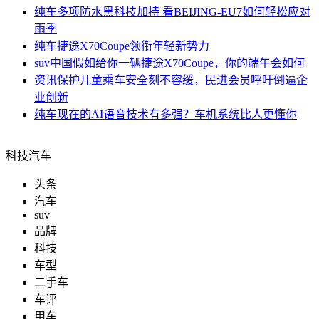
纯车
多项防水黑科技加持 看BEIJING-EU7如何轻松应对
雨季
纯车
捷途X70Coupe领衔年轻新势力
suv中国
假如给你一辆捷途X70Coupe，你的端午会如何
资讯
保护儿童乘车安全刻不容缓，民进会员呼吁倒逼企
业创新
纯车
现在的AI语音技术有多强？车机系统比人更懂你
科技汽车
头条
汽车
suv
品牌
科技
车型
二手车
车评
用车