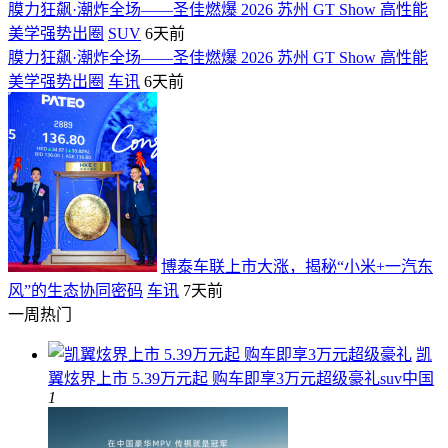
膜力狂飙·潮炸全场——圣佳燃爆 2026 苏州 GT Show 高性能
美学强势出圈
SUV
6天前
膜力狂飙·潮炸全场——圣佳燃爆 2026 苏州 GT Show 高性能
美学强势出圈
车讯
6天前
博泰车联上市大涨，揭秘“小米+一汽东
风”的生态协同密码
车讯
7天前
一周热门
凯
翼炫界上市 5.39万元起 购车即享3万元超级豪礼
suv中国
1