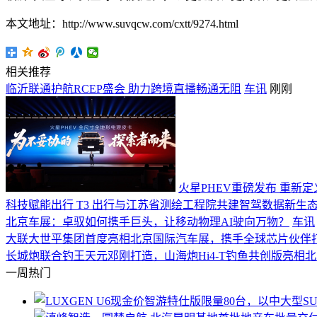
本文地址：http://www.suvqcw.com/cxtt/9274.html
相关推荐
临沂联通护航RCEP盛会 助力跨境直播畅通无阻
车讯
刚刚
火星PHEV重磅发布 重新
科技赋能出行 T3 出行与江苏省测绘工程院共建智驾数据新生
北京车展：卓驭如何携手巨头，让移动物理AI驶向万物？
车讯
大联大世平集团首度亮相北京国际汽车展，携手全球芯片伙伴
长城炮联合钓王天元邓刚打造，山海炮Hi4-T钓鱼共创版亮相
一周热门