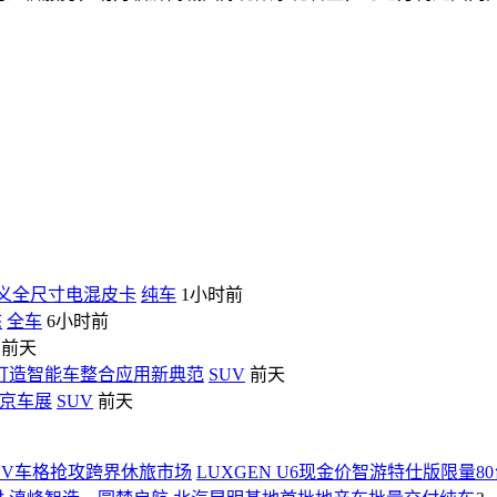
定义全尺寸电混皮卡
纯车
1小时前
态
全车
6小时前
前天
打造智能车整合应用新典范
SUV
前天
北京车展
SUV
前天
LUXGEN U6现金价智游特仕版限量