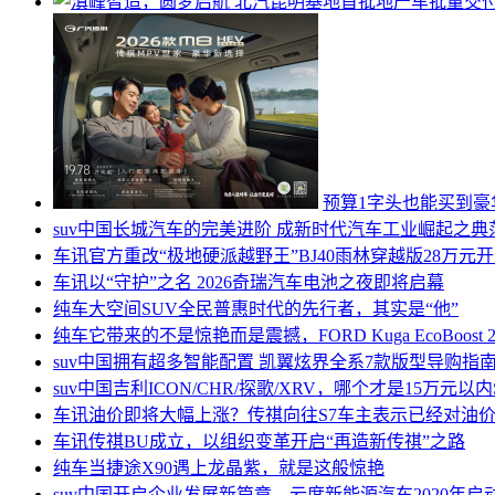
预算1字头也能买到豪华
suv中国
长城汽车的完美进阶 成新时代汽车工业崛起之典
车讯
官方重改“极地硬派越野王”BJ40雨林穿越版28万元
车讯
以“守护”之名 2026奇瑞汽车电池之夜即将启幕
纯车
大空间SUV全民普惠时代的先行者，其实是“他”
纯车
它带来的不是惊艳而是震撼，FORD Kuga EcoBoost 
suv中国
拥有超多智能配置 凯翼炫界全系7款版型导购指
suv中国
吉利ICON/CHR/探歌/XRV，哪个才是15万元以
车讯
油价即将大幅上涨？传祺向往S7车主表示已经对油价
车讯
传祺BU成立，以组织变革开启“再造新传祺”之路
纯车
当捷途X90遇上龙晶紫，就是这般惊艳
suv中国
开启企业发展新篇章，云度新能源汽车2020年启