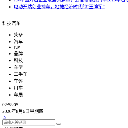
电动
开瑞创业神车，地摊经济时代的“王牌军”
科技汽车
头条
汽车
suv
品牌
科技
车型
二手车
车评
用车
车展
02:58:07
2026年8月6日星期四
×