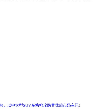
80台，以中大型SUV车格抢攻跨界休旅市场
车讯
1