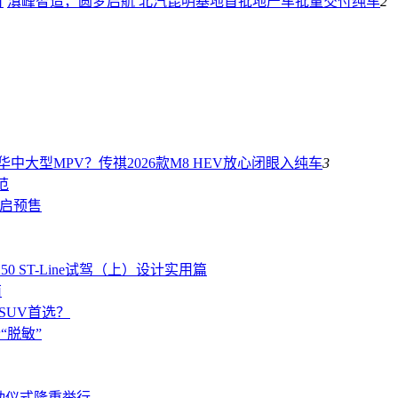
滇峰智造，圆梦启航 北汽昆明基地首批地产车批量交付
纯车
2
中大型MPV？传祺2026款M8 HEV放心闭眼入
纯车
3
范
开启预售
250 ST-Line试驾（上）设计实用篇
南
内SUV首选？
“脱敏”
动仪式隆重举行