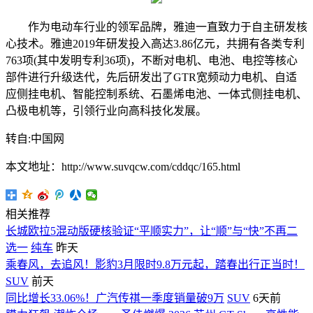
作为电动车行业的领军品牌，雅迪一直致力于自主研发核
心技术。雅迪2019年研发投入高达3.86亿元，共拥有各类专利
763项(其中发明专利36项)，不断对电机、电池、电控等核心
部件进行升级迭代，先后研发出了GTR宽频动力电机、自适
应侧挂电机、智能控制系统、石墨烯电池、一体式侧挂电机、
凸极电机等，引领行业向高科技化发展。
转自:中国网
本文地址：http://www.suvqcw.com/cddqc/165.html
相关推荐
长城欧拉5混动版硬核验证“平顺实力”，让“顺”与“快”不再二
选一
纯车
昨天
乘春风，去追风！影豹3月限时9.8万元起，踏春出行正当时！
SUV
前天
同比增长33.06%！广汽传祺一季度销量破9万
SUV
6天前