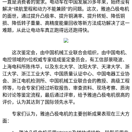
一直是消费者的需求。电动车在中国发展20多年来，始终没有
解决“续航里程和动力不能兼顾”的问题。这次，雅迪凸极电机
的面世，通过提升凸极率、提升铜满率、提升转矩、降低铜
损、降低转子重量、高精度能量回收等新方法成功解决了这一
难题，从此让电动车真正跑得远还跑得快。
这次鉴定会，由中国机械工业联合会组织，由中国电机、
电控领域的9位权威专家组成鉴定委员会，有工信部景晓波、
上海电科所陈伟华，以及东北大学、沈阳大学、天津大学、浙
江大学、浙江工业大学、中国质量认证中心、中国电器工业协
会、浙江电机检测所、中国机械工业联合会的教授、高级工程
师等，与会专家们经过听取报告、审查资料、现场考察、质询
和讨论等鉴定流程，最后通过评审，给予雅迪凸极电机很高的
评价，认为其达到了国际领先水平。
专家们认为，雅迪凸极电机的主要创新成果表现在三大方
面：