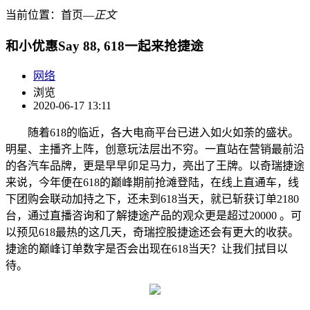
当前位置：
首页
―
正文
和小优惠Say 88, 618一起来抢捷途
网络
浏览
2020-06-17 13:11
随着618的临近，各大电商平台已进入如火如荼的盛状。
明星、主播齐上阵，创意玩法层出不穷。一直站在营销最前沿
的各汽车品牌，更是早早卯足马力，亮出了王牌。以奇瑞捷途
来说，今年便在618的巅峰期前抢滩登陆，在线上直通车，线
下团购会联动加持之下，还未到618当天，就已斩获订单2180
台，通过直播咨询和了解捷途产品的观众更是超过20000 。可
以预见618最热的这几天，奇瑞控股捷途还会有更大的收获。
捷途的巅峰订单数字是否会出现在618当天？让我们拭目以
待。