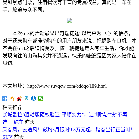
受到景点门票，住宿餐饮等丰富的专属权益，真的是一车在
手，旅途与众不同。
本次618的活动彰显出奇瑞捷途“以用户为中心”的信条，
对于还未购车或准备购车的用户朋友来说，把握购车良机，才
不会在618之后追悔莫及。随一辆捷途走入有车生活，你才能
发现向往的山海其实并不遥远，快乐的旅途是因为家人陪伴在
身边。
本文地址：http://www.suvqcw.com/cddqc/189.html
相关推荐
长城欧拉5混动版硬核验证“平顺实力”，让“顺”与“快”不再二
选一
纯车
昨天
乘春风，去追风！影豹3月限时9.8万元起，踏春出行正当时！
SUV
前天