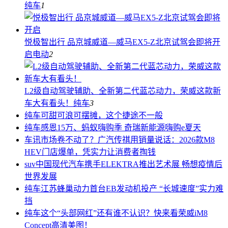
纯车
1
悦极智出行 品京城威道—威马EX5-Z北京试驾会即将开
启
电动
2
L2级自动驾驶辅助、全新第二代蓝芯动力，荣威这款新
车大有看头！
纯车
3
纯车
可甜可浪可摆摊，这个捷途不一般
纯车
感恩15万、蚂蚁嗨购季 奇瑞新能源嗨购e夏天
车讯
市场卷不动了？广汽传祺用销量说话：2026款M8
HEV门店爆单，凭实力让消费者掏钱
suv中国
现代汽车携手ELEKTRA推出艺术展 畅想疫情后
世界发展
纯车
江苏蜂巢动力首台EB发动机投产 “长城速度”实力难
挡
纯车
这个“头部网红”还有谁不认识？快来看荣威iM8
Concept高清美图！