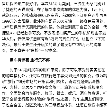
售后保障也广获好评。本次618活动期间，王先生无意间刷到
了捷途的天猫直播，在了解到本次购车的优惠力度，1元下订
就送1398元的帐篷和499元购车券，前200名下订用户还能再享
1999元的太阳膜，此外购车即送5000元油卡，终身免费保养，
10年质保等等优惠政策的时候，他感觉到属于自己的全新一代
捷途X70已经触手可及。不去考虑抽奖产生的手机和现金等豪
华大礼，仅仅是优惠就有近3万元的真金白银，让他立即下定
决心。最后王先生还开玩笑的说了句没有中到5万元的购车
券，要不真等于“白捡”一台捷途。
用车有惊喜 旅行乐不停
对于618期间买车的用户来说，除了可以享受到实实在在
的购车福利外，还可以在旅行途中享受到更多的惊喜。作为精
耕“旅行 ”细分市场的开拓者和引领者，奇瑞捷途先后与携
程、方特、途居及全国多省文旅厅、旅游景点等促成战略合
作，全面整合汽车服务、旅游、餐饮、娱乐、酒店等资源，打
造了全新出行服务体验的“旅行 ”生态圈，为车主朋友们带来
了包含全国、战区及地方的三级权益体系，让您在旅途中能享