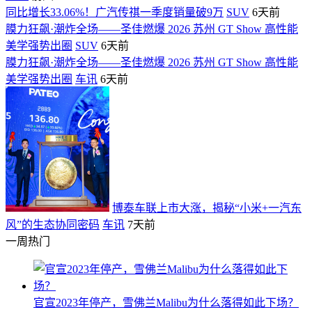
同比增长33.06%！广汽传祺一季度销量破9万
SUV
6天前
膜力狂飙·潮炸全场——圣佳燃爆 2026 苏州 GT Show 高性能
美学强势出圈
SUV
6天前
膜力狂飙·潮炸全场——圣佳燃爆 2026 苏州 GT Show 高性能
美学强势出圈
车讯
6天前
博泰车联上市大涨，揭秘“小米+一汽东
风”的生态协同密码
车讯
7天前
一周热门
官宣2023年停产，雪佛兰Malibu为什么落得如此下场？