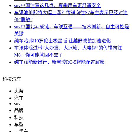
suv中国
注意这几点，夏季用车更舒适安全
车讯
油价即将大幅上涨？传祺向往S7车主表示已经对油
价“脱敏”
suv中国
北斗成链，车联互通——技术创新、自主可控是
关键
纯车
哈弗H9罗伦士极星版 让越野改装加速进化
车讯
体验过带“大沙发、大冰箱、大电视”的传祺向往
M8，你可能就回不去了
纯车
赋能新出行，新宝骏RC-5智能配置解密
科技汽车
头条
汽车
suv
品牌
科技
车型
二手车