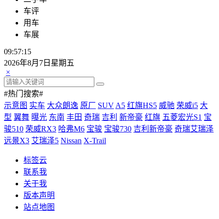
车评
用车
车展
09:57:15
2026年8月7日星期五
×
#热门搜索#
示意图
实车
大众朗逸
原厂
SUV
A5
红旗HS5
威驰
荣威i5
大
型
翼舞
曝光
东南
丰田
奇瑞
吉利
新帝豪
红旗
五菱宏光S1
宝
骏510
荣威RX3
哈弗M6
宝骏
宝骏730
吉利新帝豪
奇瑞艾瑞泽
远景X3
艾瑞泽5
Nissan
X-Trail
标签云
联系我
关于我
版本声明
站点地图