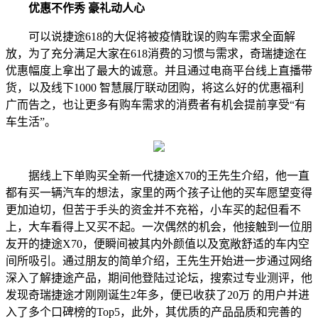
优惠不作秀 豪礼动人心
可以说捷途618的大促将被疫情耽误的购车需求全面解
放，为了充分满足大家在618消费的习惯与需求，奇瑞捷途在
优惠幅度上拿出了最大的诚意。并且通过电商平台线上直播带
货，以及线下1000 智慧展厅联动团购，将这么好的优惠福利
广而告之，也让更多有购车需求的消费者有机会提前享受“有
车生活”。
据线上下单购买全新一代捷途X70的王先生介绍，他一直
都有买一辆汽车的想法，家里的两个孩子让他的买车愿望变得
更加迫切，但苦于手头的资金并不充裕，小车买的起但看不
上，大车看得上又买不起。一次偶然的机会，他接触到一位朋
友开的捷途X70，便瞬间被其内外颜值以及宽敞舒适的车内空
间所吸引。通过朋友的简单介绍，王先生开始进一步通过网络
深入了解捷途产品，期间他登陆过论坛，搜索过专业测评，他
发现奇瑞捷途才刚刚诞生2年多，便已收获了20万 的用户并进
入了多个口碑榜的Top5，此外，其优质的产品品质和完善的