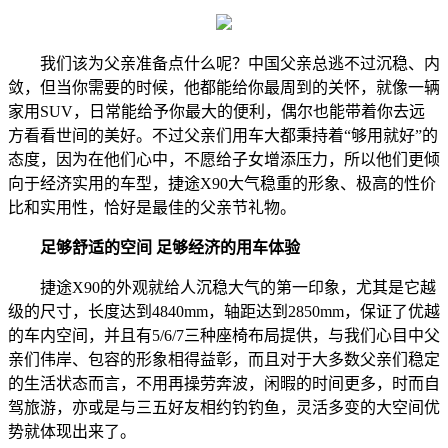
我们该为父亲准备点什么呢？中国父亲总逃不过沉稳、内
敛，但当你需要的时候，他都能给你最周到的关怀，就像一辆
家用SUV，日常能给予你最大的便利，偶尔也能带着你去远
方看看世间的美好。不过父亲们用车大都秉持着“够用就好”的
态度，因为在他们心中，不愿给子女增添压力，所以他们更倾
向于经济实用的车型，捷途X90大气稳重的形象、极高的性价
比和实用性，恰好是最佳的父亲节礼物。
足够舒适的空间 足够经济的用车体验
捷途X90的外观就给人沉稳大气的第一印象，尤其是它越
级的尺寸，长度达到4840mm，轴距达到2850mm，保证了优越
的车内空间，并且有5/6/7三种座椅布局提供，与我们心目中父
亲们伟岸、包容的形象相得益彰，而且对于大多数父亲们稳定
的生活状态而言，不用再操劳奔波，闲暇的时间更多，时而自
驾旅游，亦或是与三五好友相约钓钓鱼，灵活多变的大空间优
势就体现出来了。