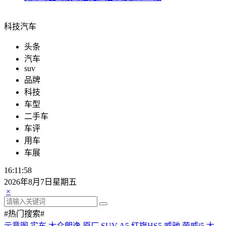
科技汽车
头条
汽车
suv
品牌
科技
车型
二手车
车评
用车
车展
16:11:58
2026年8月7日星期五
×
#热门搜索#
示意图
实车
大众朗逸
原厂
SUV
A5
红旗HS5
威驰
荣威i5
大