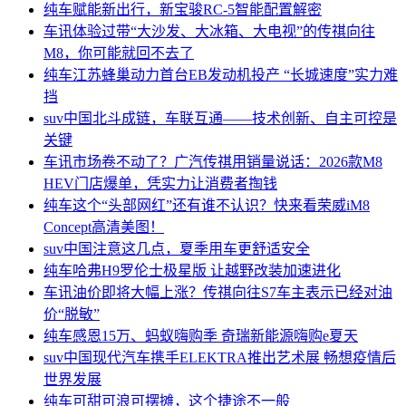
纯车
赋能新出行，新宝骏RC-5智能配置解密
车讯
体验过带“大沙发、大冰箱、大电视”的传祺向往
M8，你可能就回不去了
纯车
江苏蜂巢动力首台EB发动机投产 “长城速度”实力难
挡
suv中国
北斗成链，车联互通——技术创新、自主可控是
关键
车讯
市场卷不动了？广汽传祺用销量说话：2026款M8
HEV门店爆单，凭实力让消费者掏钱
纯车
这个“头部网红”还有谁不认识？快来看荣威iM8
Concept高清美图！
suv中国
注意这几点，夏季用车更舒适安全
纯车
哈弗H9罗伦士极星版 让越野改装加速进化
车讯
油价即将大幅上涨？传祺向往S7车主表示已经对油
价“脱敏”
纯车
感恩15万、蚂蚁嗨购季 奇瑞新能源嗨购e夏天
suv中国
现代汽车携手ELEKTRA推出艺术展 畅想疫情后
世界发展
纯车
可甜可浪可摆摊，这个捷途不一般