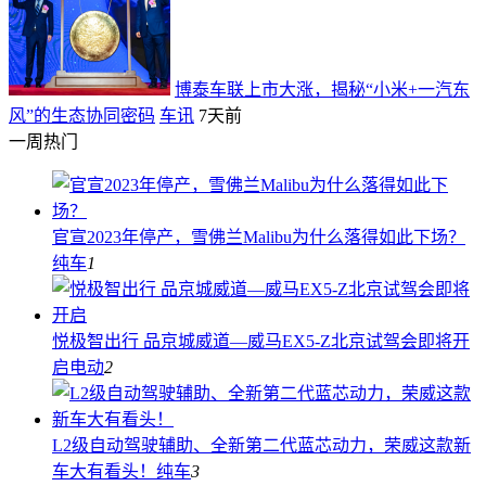
博泰车联上市大涨，揭秘“小米+一汽东
风”的生态协同密码
车讯
7天前
一周热门
官宣2023年停产，雪佛兰Malibu为什么落得如此下场？
纯车
1
悦极智出行 品京城威道—威马EX5-Z北京试驾会即将开
启
电动
2
L2级自动驾驶辅助、全新第二代蓝芯动力，荣威这款新
车大有看头！
纯车
3