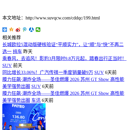
本文地址：http://www.suvqcw.com/cddqc/199.html
相关推荐
长城欧拉5混动版硬核验证“平顺实力”，让“顺”与“快”不再二
选一
纯车
昨天
乘春风，去追风！影豹3月限时9.8万元起，踏春出行正当时！
SUV
前天
同比增长33.06%！广汽传祺一季度销量破9万
SUV
6天前
膜力狂飙·潮炸全场——圣佳燃爆 2026 苏州 GT Show 高性能
美学强势出圈
SUV
6天前
膜力狂飙·潮炸全场——圣佳燃爆 2026 苏州 GT Show 高性能
美学强势出圈
车讯
6天前