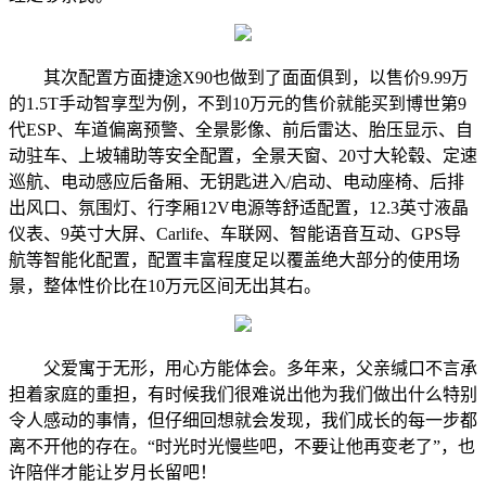
其次配置方面捷途X90也做到了面面俱到，以售价9.99万
的1.5T手动智享型为例，不到10万元的售价就能买到博世第9
代ESP、车道偏离预警、全景影像、前后雷达、胎压显示、自
动驻车、上坡辅助等安全配置，全景天窗、20寸大轮毂、定速
巡航、电动感应后备厢、无钥匙进入/启动、电动座椅、后排
出风口、氛围灯、行李厢12V电源等舒适配置，12.3英寸液晶
仪表、9英寸大屏、Carlife、车联网、智能语音互动、GPS导
航等智能化配置，配置丰富程度足以覆盖绝大部分的使用场
景，整体性价比在10万元区间无出其右。
父爱寓于无形，用心方能体会。多年来，父亲缄口不言承
担着家庭的重担，有时候我们很难说出他为我们做出什么特别
令人感动的事情，但仔细回想就会发现，我们成长的每一步都
离不开他的存在。“时光时光慢些吧，不要让他再变老了”，也
许陪伴才能让岁月长留吧！