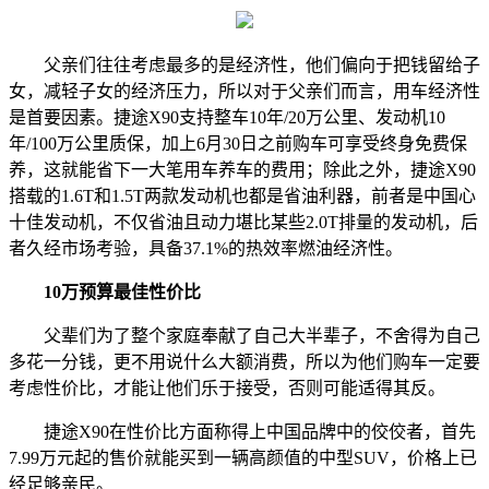
父亲们往往考虑最多的是经济性，他们偏向于把钱留给子
女，减轻子女的经济压力，所以对于父亲们而言，用车经济性
是首要因素。捷途X90支持整车10年/20万公里、发动机10
年/100万公里质保，加上6月30日之前购车可享受终身免费保
养，这就能省下一大笔用车养车的费用；除此之外，捷途X90
搭载的1.6T和1.5T两款发动机也都是省油利器，前者是中国心
十佳发动机，不仅省油且动力堪比某些2.0T排量的发动机，后
者久经市场考验，具备37.1%的热效率燃油经济性。
10万预算最佳性价比
父辈们为了整个家庭奉献了自己大半辈子，不舍得为自己
多花一分钱，更不用说什么大额消费，所以为他们购车一定要
考虑性价比，才能让他们乐于接受，否则可能适得其反。
捷途X90在性价比方面称得上中国品牌中的佼佼者，首先
7.99万元起的售价就能买到一辆高颜值的中型SUV，价格上已
经足够亲民。