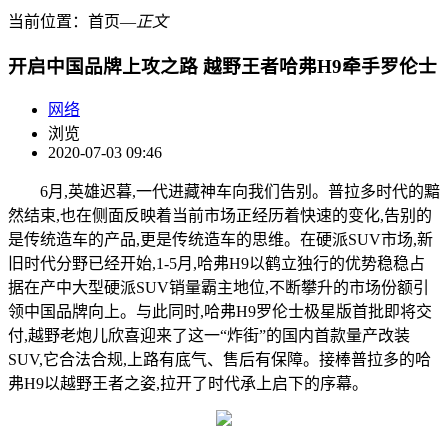
当前位置：
首页
―
正文
开启中国品牌上攻之路 越野王者哈弗H9牵手罗伦士
网络
浏览
2020-07-03 09:46
6月,英雄迟暮,一代进藏神车向我们告别。普拉多时代的黯
然结束,也在侧面反映着当前市场正经历着快速的变化,告别的
是传统造车的产品,更是传统造车的思维。在硬派SUV市场,新
旧时代分野已经开始,1-5月,哈弗H9以鹤立独行的优势稳稳占
据在产中大型硬派SUV销量霸主地位,不断攀升的市场份额引
领中国品牌向上。与此同时,哈弗H9罗伦士极星版首批即将交
付,越野老炮儿欣喜迎来了这一“炸街”的国内首款量产改装
SUV,它合法合规,上路有底气、售后有保障。接棒普拉多的哈
弗H9以越野王者之姿,拉开了时代承上启下的序幕。