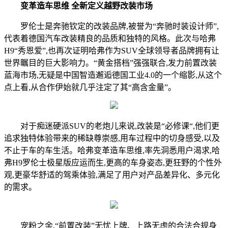
变革造车思维 全新定义越野改装市场
罗伦士是奔驰钦定的改装品牌,被誉为“奔驰时装设计师”,
代表着德国汽车改装精良的品质和独特的风格。此次与哈弗
H9“秀恩爱”,也再次证明哈弗作为SUV全球领导者品牌拥有让
世界瞩目的巨大影响力。“黄金搭档”强强联合,发力前置改装
蓝海市场,无疑是中国智造邂逅德国工业4.0的一个缩影,从这个
点上看,从合作伊始就几乎注定了其“高含金量”。
对于痴迷硬派SUV的老炮儿来说,改装是“必修课“,他们更
追求独特体验带来的稀缺尊崇感,用车过程中的切身感受,以及
不止于车的车生活。哈弗变革造车思维,率先洞悉用户渴求,哈
弗H9罗伦士极星版应运而生,更高的车身姿态,更狂野的个性外
观,更豪华舒适的驾乘体验,满足了用户对产品差异化、多元化
的需求。
宠粉之余,“前置改装”无忧上牌、上路无虑的合法合规身