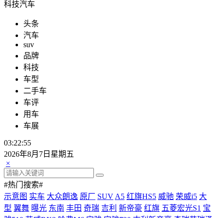
科技汽车
头条
汽车
suv
品牌
科技
车型
二手车
车评
用车
车展
03:22:55
2026年8月7日星期五
×
#热门搜索#
示意图
实车
大众朗逸
原厂
SUV
A5
红旗HS5
威驰
荣威i5
大
型
翼舞
曝光
东南
丰田
奇瑞
吉利
新帝豪
红旗
五菱宏光S1
宝