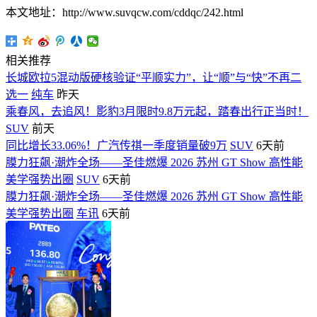
本文地址：http://www.suvqcw.com/cddqc/242.html
相关推荐
长城欧拉5混动版硬核验证“平顺实力”，让“顺”与“快”不再二
选一
纯车
昨天
乘春风，去追风！影豹3月限时9.8万元起，踏春出行正当时！
SUV
前天
同比增长33.06%！广汽传祺一季度销量破9万
SUV
6天前
膜力狂飙·潮炸全场——圣佳燃爆 2026 苏州 GT Show 高性能
美学强势出圈
SUV
6天前
膜力狂飙·潮炸全场——圣佳燃爆 2026 苏州 GT Show 高性能
美学强势出圈
车讯
6天前