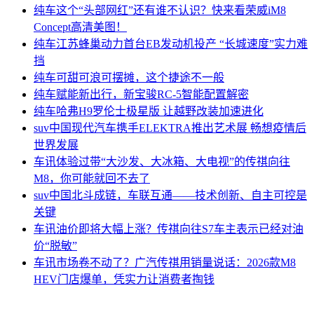
纯车
这个“头部网红”还有谁不认识？快来看荣威iM8
Concept高清美图！
纯车
江苏蜂巢动力首台EB发动机投产 “长城速度”实力难
挡
纯车
可甜可浪可摆摊，这个捷途不一般
纯车
赋能新出行，新宝骏RC-5智能配置解密
纯车
哈弗H9罗伦士极星版 让越野改装加速进化
suv中国
现代汽车携手ELEKTRA推出艺术展 畅想疫情后
世界发展
车讯
体验过带“大沙发、大冰箱、大电视”的传祺向往
M8，你可能就回不去了
suv中国
北斗成链，车联互通——技术创新、自主可控是
关键
车讯
油价即将大幅上涨？传祺向往S7车主表示已经对油
价“脱敏”
车讯
市场卷不动了？广汽传祺用销量说话：2026款M8
HEV门店爆单，凭实力让消费者掏钱