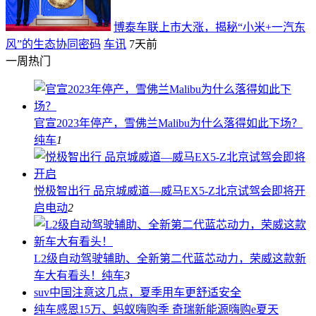
博泰车联上市大涨，揭秘“小米+一汽东
风”的生态协同密码
车讯
7天前
一周热门
官宣2023年停产，雪佛兰Malibu为什么落得如此下场？
纯车
1
悦极智出行 品京城威道—威马EX5-Z北京试驾会即将开
启
电动
2
L2级自动驾驶辅助、全新第二代蓝芯动力，荣威这款新
车大有看头！
纯车
3
suv中国
注意这几点，夏季用车更舒适安全
纯车
感恩15万、蚂蚁嗨购季 奇瑞新能源嗨购e夏天