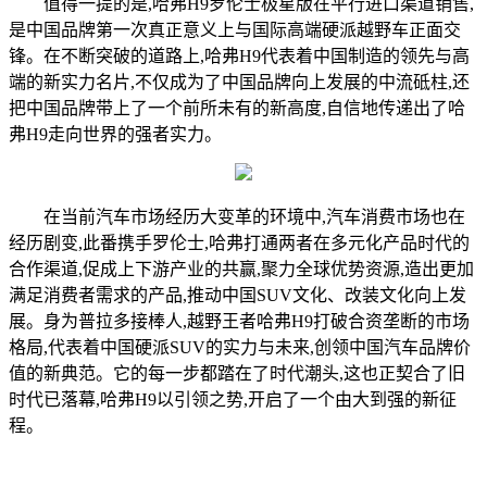
值得一提的是,哈弗H9罗伦士极星版在平行进口渠道销售,
是中国品牌第一次真正意义上与国际高端硬派越野车正面交
锋。在不断突破的道路上,哈弗H9代表着中国制造的领先与高
端的新实力名片,不仅成为了中国品牌向上发展的中流砥柱,还
把中国品牌带上了一个前所未有的新高度,自信地传递出了哈
弗H9走向世界的强者实力。
在当前汽车市场经历大变革的环境中,汽车消费市场也在
经历剧变,此番携手罗伦士,哈弗打通两者在多元化产品时代的
合作渠道,促成上下游产业的共赢,聚力全球优势资源,造出更加
满足消费者需求的产品,推动中国SUV文化、改装文化向上发
展。身为普拉多接棒人,越野王者哈弗H9打破合资垄断的市场
格局,代表着中国硬派SUV的实力与未来,创领中国汽车品牌价
值的新典范。它的每一步都踏在了时代潮头,这也正契合了旧
时代已落幕,哈弗H9以引领之势,开启了一个由大到强的新征
程。