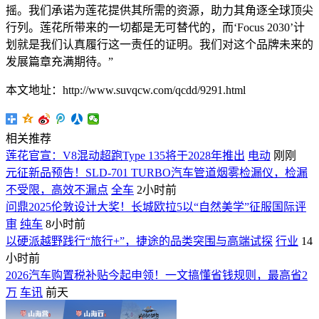
摇。我们承诺为莲花提供其所需的资源，助力其角逐全球顶尖
行列。莲花所带来的一切都是无可替代的，而‘Focus 2030’计
划就是我们认真履行这一责任的证明。我们对这个品牌未来的
发展篇章充满期待。”
本文地址：http://www.suvqcw.com/qcdd/9291.html
相关推荐
莲花官宣：V8混动超跑Type 135将于2028年推出
电动
刚刚
元征新品预告！SLD-701 TURBO汽车管道烟雾检漏仪，检漏
不受限，高效不漏点
全车
2小时前
问鼎2025伦敦设计大奖！长城欧拉5以“自然美学”征服国际评
审
纯车
8小时前
以硬派越野践行“旅行+”，捷途的品类突围与高端试探
行业
14
小时前
2026汽车购置税补贴今起申领！一文搞懂省钱规则，最高省2
万
车讯
前天