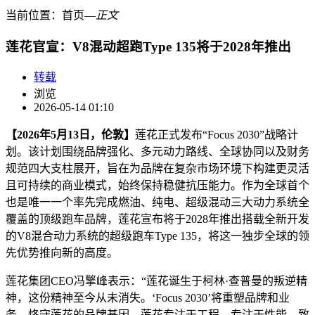
当前位置：
首页
―
正文
莲花官宣：V8混动超跑Type 135将于2028年推出
转载
浏览
2026-05-14 01:10
【2026年5月13日，伦敦】
莲花正式发布“Focus 2030”战略计
划。该计划围绕品牌强化、多元动力路线、全球协同以及财务
规范四大支柱展开，旨在为品牌在复杂市场环境下构建更灵活
且可持续的商业模式，始终保持稳健抗压能力。作为全球首个
也是唯一一个率先完成燃油、纯电、超级混动三大动力系统全
覆盖的顶级跑车品牌，莲花宣布将于2028年推出搭载全新开发
的V8混合动力系统的超级跑车Type 135，将这一独步全球的领
先优势推向新的高度。
莲花集团CEO冯擎峰表示：“莲花诞生于柯林·查普曼的叛逆精
神，这份精神至今从未消失。‘Focus 2030’将重塑品牌和业
务，恪守莲花的品牌基因。莲花专注于工程，专注于性能，致