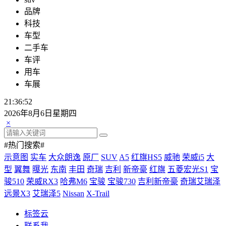
品牌
科技
车型
二手车
车评
用车
车展
21:36:53
2026年8月6日星期四
×
#热门搜索#
示意图
实车
大众朗逸
原厂
SUV
A5
红旗HS5
威驰
荣威i5
大
型
翼舞
曝光
东南
丰田
奇瑞
吉利
新帝豪
红旗
五菱宏光S1
宝
骏510
荣威RX3
哈弗M6
宝骏
宝骏730
吉利新帝豪
奇瑞艾瑞泽
远景X3
艾瑞泽5
Nissan
X-Trail
标签云
联系我