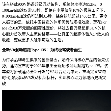
该车搭载900V路遥超级混动架构，系统总功率达952Ps，0-
100km/h加速仅需3.3秒，即使在电量仅剩10%的极端工况下，
0-100km/h加速仍可达到3.5秒，综合续航超过1400公里。更令
人振奋的是，依托中国智造的体系优势与规模效应，莲花For
Me以50.8万元起的颠覆性定价，将过去百万级超跑SUV的核
心能力首次带入主流价格带——让真正的超跑体验从少数人的
收藏，变成更多人触手可及的生活。
全新V8混动超跑Type 135：为终极驾驶者而生
为传承品牌与生俱来的创新基因，始终保持核心产品的领先优
势，莲花宣布将于2028年推出全新超级混动超跑Type 135。该
车型将搭载莲花全新开发的V8混合动力单元，重新定义智电
时代顶级混动V8发动机新标杆，实现核心动力领域历史新突
破！