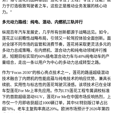
力于打造极致驾驶者之车，这些正是推动业务发展的核心动
力。”
多元动力路线：纯电、混动、内燃机三轨并行
纵观百年汽车发展史，几乎所有创新都源于战略远见。如今，
莲花正以前瞻性战略布局，引领又一轮驾控体验全面创新。面
对全球不同市场的监管和消费节奏，莲花将采取更灵活多元的
多动力总成策略，在内燃机、混合动力和纯电动领域并行推
进，短期目标实现约60%插电混合动力车与40%纯电动车的产
量组合，走出一条以用户为中心的多动力总成转型之路。
作为“Focus 2030”的核心亮点技术之一，莲花的路遥超级混动
技术融合了内燃机的性能底蕴与纯电技术的响应优势，兼具长
续航、实用性与标志性的莲花驾驶沉浸感。该项技术已在全球
车型莲花For Me上率先应用。作为LTS莲花工程专属调校标准
下的首款超级混动SUV，莲花For Me在中国市场反响热烈，上
市仅一个月即收获超过1000辆订单，其中SE特别版订单占比
超70%，老车主复购率高达20%。欧洲市场预计于2026年第四