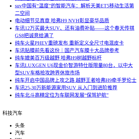
suv中国
有“温度”的智能汽车：解析天美ET5移动生活第
二空间
电动
细节见真章 哈弗H9 NVH彰显豪华品质
车讯
12万买最大SUV、还有油费补贴——这个春天传祺
GS8把诚意给满了
纯车
火星PHEV重磅发布 重新定义全尺寸电混皮卡
车讯
贴膜前先看这份｜国产汽车膜十大品牌参考
纯车
媲美百万级越野 哈弗H9树越野标杆
车讯
LUXGEN U6现金价智游特仕版限量80台，以中大
型SUV车格抢攻跨界休旅市场
纯车
开启中国品牌上攻之路 越野王者哈弗H9牵手罗伦士
车讯
25-30万新能源家用SUV 从入门到进阶推荐
纯车
北斗高精定位为车联网发展“保驾护航”
科技汽车
头条
汽车
suv