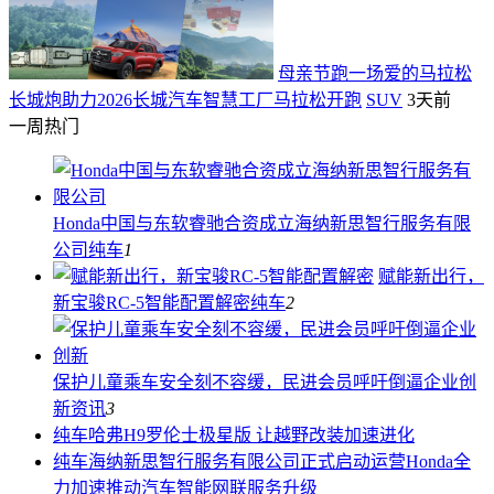
母亲节跑一场爱的马拉松
长城炮助力2026长城汽车智慧工厂马拉松开跑
SUV
3天前
一周热门
Honda中国与东软睿驰合资成立海纳新思智行服务有限
公司
纯车
1
赋能新出行，
新宝骏RC-5智能配置解密
纯车
2
保护儿童乘车安全刻不容缓，民进会员呼吁倒逼企业创
新
资讯
3
纯车
哈弗H9罗伦士极星版 让越野改装加速进化
纯车
海纳新思智行服务有限公司正式启动运营Honda全
力加速推动汽车智能网联服务升级