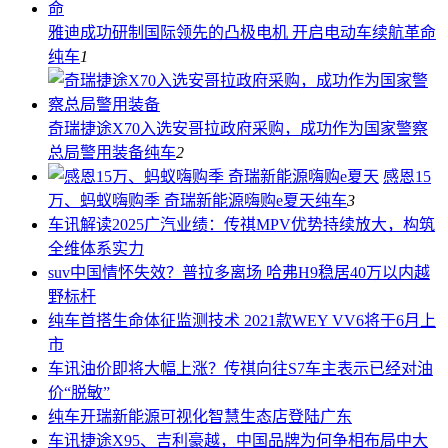
雅迪成功研制国际领先的凸极电机 开启电动车续航革命
纯车
1
奇瑞捷途X70入选安哥拉政府采购，成功作为国家警察
总局警用装备
纯车
2
感恩15
万、蚂蚁嗨购季 奇瑞新能源嗨购e夏天
纯车
3
车讯
解读2025广汽业绩：传祺MPV优势持续放大，构筑
全维体系实力
suv中国
情怀失效？普拉多离场 哈弗H9稳居40万以内越
野标杆
纯车
首搭生命体征监测技术 2021款WEY VV6将于6月上
市
车讯
油价即将大幅上涨？传祺向往S7车主表示已经对油
价“脱敏”
纯车
开瑞新能源可视化智慧生态店登陆广东
车讯
捷途X95、吉利豪越，中国品牌为何争相布局中大