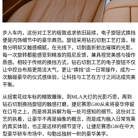
步入车内，这份对工艺的极致追求依旧延续，电子旋钮式换挡
便是内饰细节中的豪华典范。旋钮采用钻石切割工艺打造，棱
角分明却又触感细腻，在光线下，切割面折射出璀璨的光影，
每一次旋转都能感受到精准的阻尼反馈，兼具视觉美感与操作
质感。相较于传统的换挡方式，钻石切割工艺的电子旋钮不仅
让中控台布局更简洁大气，更让“换挡”这一日常操作，成为一
次触碰豪华的仪式感体验，让科技与工艺在方寸之间达成完美
平衡。
从扭索花纹车标的精致雕琢，到MLA大灯的光影巧思，再到
钻石切割换挡旋钮的触感打磨，捷尼赛思G80从未将豪华停留
在口号之上，而是将其拆解为每一处可感知的细节。这份对工
艺的执着，让豪华不再是抽象的概念，而是成为融入日常驾乘
的真实体验，也正是这样的细节坚守，让捷尼赛思G80在中大
型豪华轿车市场中，勾勒出独树一帜的豪华美学。