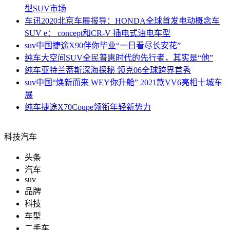
型SUV市场
车讯
2020北京车展报导：HONDA全球首发电动概念车
SUV e： concept和CR-V 插电式油电车型
suv中国
捷途X90伴你毕业“一日看尽长安花”
纯车
大空间SUV全民普惠时代的先行者，其实是“他”
纯车
亚特兰蒂斯深海探秘 领克06全球跨界首秀
suv中国
“焕新而来 WEY你升舱” 2021款VV6亮相十城车
展
纯车
捷途X70Coupe领衔年轻新势力
科技汽车
头条
汽车
suv
品牌
科技
车型
二手车