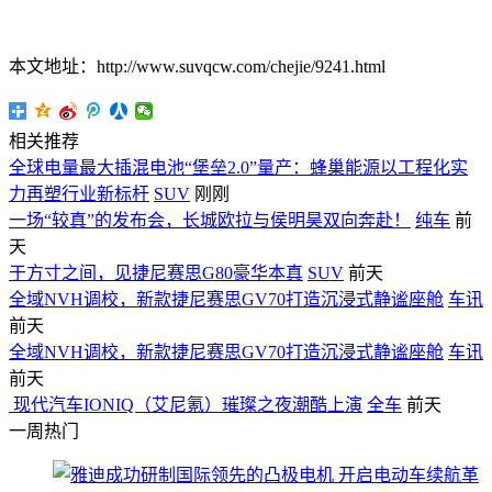
本文地址：http://www.suvqcw.com/chejie/9241.html
相关推荐
全球电量最大插混电池“堡垒2.0”量产：蜂巢能源以工程化实
力再塑行业新标杆
SUV
刚刚
一场“较真”的发布会，长城欧拉与侯明昊双向奔赴！
纯车
前
天
于方寸之间，见捷尼赛思G80豪华本真
SUV
前天
全域NVH调校，新款捷尼赛思GV70打造沉浸式静谧座舱
车讯
前天
全域NVH调校，新款捷尼赛思GV70打造沉浸式静谧座舱
车讯
前天
​ 现代汽车IONIQ（艾尼氪）璀璨之夜潮酷上演
全车
前天
一周热门