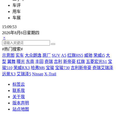
车评
用车
车展
15:09:54
2026年8月6日星期四
×
#热门搜索#
示意图
实车
大众朗逸
原厂
SUV
A5
红旗HS5
威驰
荣威i5
大
型
翼舞
曝光
东南
丰田
奇瑞
吉利
新帝豪
红旗
五菱宏光S1
宝
骏510
荣威RX3
哈弗M6
宝骏
宝骏730
吉利新帝豪
奇瑞艾瑞泽
远景X3
艾瑞泽5
Nissan
X-Trail
标签云
联系我
关于我
版本声明
站点地图